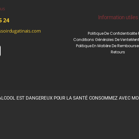
ous
Information utiles
5 24
soirdugatinais.com
Politique De Confidentialite
Conditions Générales De Vente
Ment
Politique En Matière De Rembourse
Retours
’ALCOOL EST DANGEREUX POUR LA SANTÉ CONSOMMEZ AVEC M