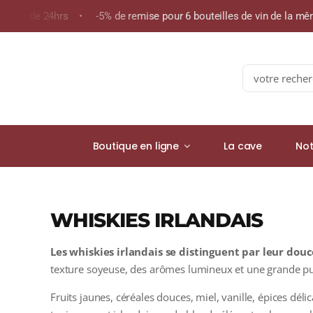
Skip
n moins de 24hrs • -5% de remise pour 6 bouteilles de vin de la
to
content
Search
for:
Boutique en ligne
La cave
Not
WHISKIES IRLANDAIS
Les whiskies irlandais se distinguent par leur douce
texture soyeuse, des arômes lumineux et une grande pu
Fruits jaunes, céréales douces, miel, vanille, épices déli