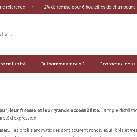
 même référence • -2% de remise pour 6 bouteilles de champagne 
re actualité
Qui sommes-nous ?
Contactez-nous 
ur, leur finesse et leur grande accessibilité.
La triple distilla
reté d’expression.
cates… les profils aromatiques sont souvent ronds, équilibrés et très