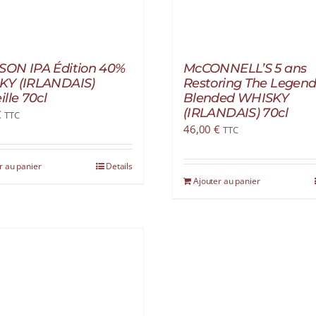
ON IPA Édition 40%
McCONNELL’S 5 ans
KY (IRLANDAIS)
Restoring The Legen
lle 70cl
Blended WHISKY
(IRLANDAIS) 70cl
€
TTC
46,00
€
TTC
r au panier
Details
Ajouter au panier