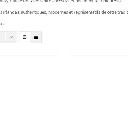
ky reflète un savoir‑faire ancestral et une identité chaleureuse.
s irlandais authentiques, modernes et représentatifs de cette tradi
se.