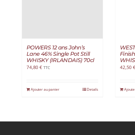
POWERS 12 ans John’s
WEST
Lane 46% Single Pot Still
Finis
WHISKY (IRLANDAIS) 70cl
WHISK
74,80
€
42,50
TTC
Ajouter au panier
Details
Ajoute