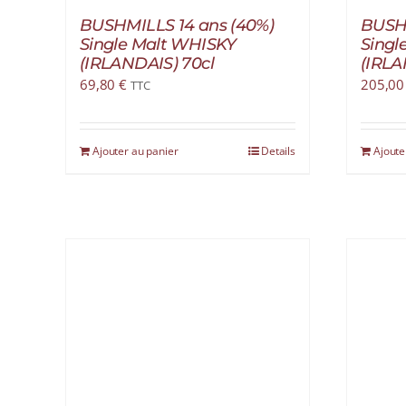
BUSHMILLS 14 ans (40%)
BUSHM
Single Malt WHISKY
Singl
(IRLANDAIS) 70cl
(IRLA
69,80
€
205,0
TTC
Ajouter au panier
Details
Ajoute