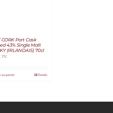
 CORK Port Cask
hed 43% Single Malt
Y (IRLANDAIS) 70cl
€
TTC
r au panier
Details