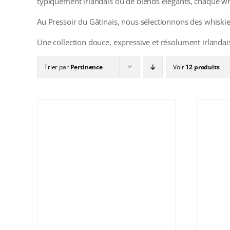
typiquement irlandais ou de blends élégants, chaque whis
Au Pressoir du Gâtinais, nous sélectionnons des whiskie
Une collection douce, expressive et résolument irlandai
Trier par
Pertinence
Voir
12 produits