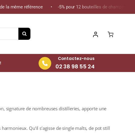
de la même référence • -5% pour 12 bouteilles de champagne de l
Contactez-nous
!
02 38 98 55 24
tion, signature de nombreuses distilleries, apporte une
 harmonieux. Qu’il s’agisse de single malts, de pot still