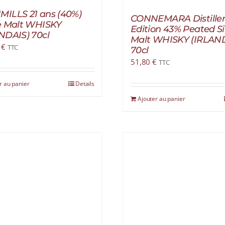
ILLS 21 ans (40%)
CONNEMARA Distiller
e Malt WHISKY
Edition 43% Peated S
NDAIS) 70cl
Malt WHISKY (IRLAN
0
€
TTC
70cl
51,80
€
TTC
r au panier
Details
Ajouter au panier