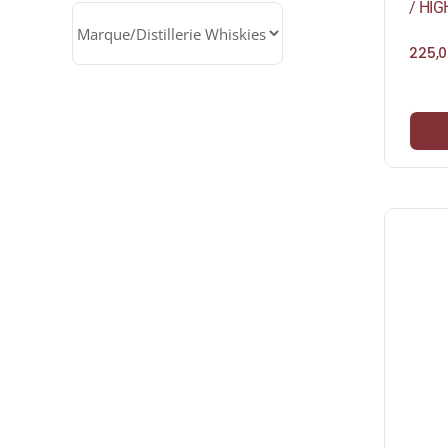
/ HI
225,