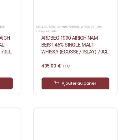
 Les
COLLECTORS
,
Gamme Ardbeg
,
WHISKIES : Les
Exceptionnels
AIGH
ARDBEG 1990 AIRIGH NAM
ALT
BEIST 46% SINGLE MALT
 70CL
WHISKY (ÉCOSSE / ISLAY) 70CL
495,00
€
TTC
Ajouter au panier