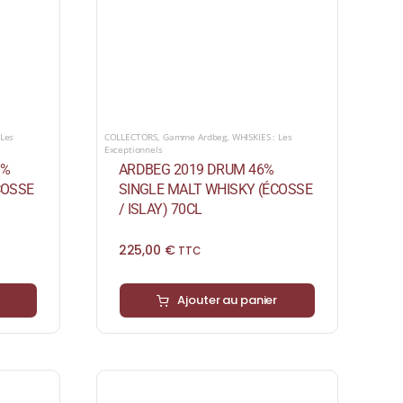
 Les
COLLECTORS
,
Gamme Ardbeg
,
WHISKIES : Les
Exceptionnels
9%
ARDBEG 2019 DRUM 46%
COSSE
SINGLE MALT WHISKY (ÉCOSSE
/ ISLAY) 70CL
225,00
€
TTC
Ajouter au panier