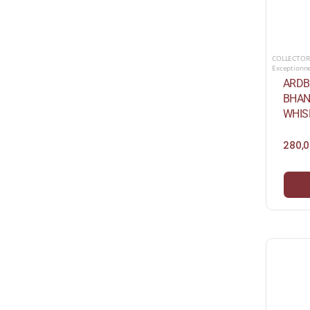
COLLECTOR
Exceptionn
ARDB
BHAN
WHISK
280,