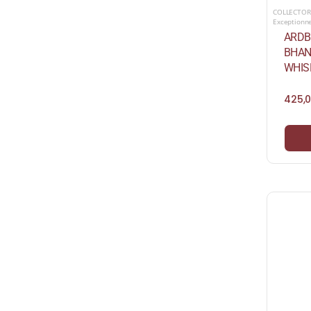
COLLECTOR
Exceptionn
ARDB
BHAN
WHISK
425,