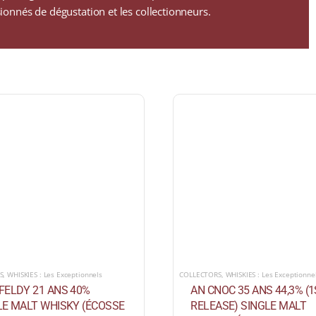
onnés de dégustation et les collectionneurs.
S
,
WHISKIES : Les Exceptionnels
COLLECTORS
,
WHISKIES : Les Exceptionne
FELDY 21 ANS 40%
AN CNOC 35 ANS 44,3% (
LE MALT WHISKY (ÉCOSSE
RELEASE) SINGLE MALT