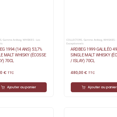
S
,
Gamme Ardbeg
,
WHISKIES : Les
COLLECTORS
,
Gamme Ardbeg
,
WHISKIES :
els
Exceptionnels
G 1994 (14 ANS) 53,7%
ARDBEG 1999 GALILÉO 4
LE MALT WHISKY (ÉCOSSE
SINGLE MALT WHISKY (É
AY) 70CL
/ ISLAY) 70CL
00
€
480,00
€
TTC
TTC
Ajouter au panier
Ajouter au panier