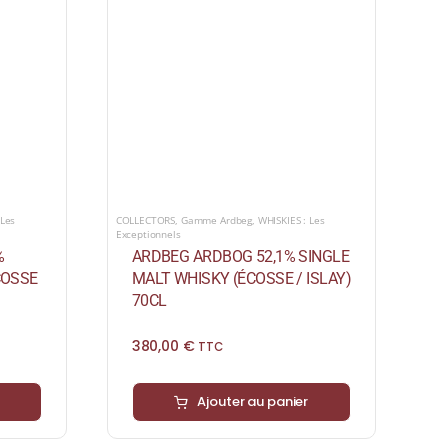
 Les
COLLECTORS
,
Gamme Ardbeg
,
WHISKIES : Les
Exceptionnels
%
ARDBEG ARDBOG 52,1% SINGLE
COSSE
MALT WHISKY (ÉCOSSE / ISLAY)
70CL
380,00
€
TTC
Ajouter au panier