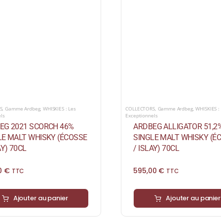
S
,
Gamme Ardbeg
,
WHISKIES : Les
COLLECTORS
,
Gamme Ardbeg
,
WHISKIES :
els
Exceptionnels
EG 2021 SCORCH 46%
ARDBEG ALLIGATOR 51,2
LE MALT WHISKY (ÉCOSSE
SINGLE MALT WHISKY (É
AY) 70CL
/ ISLAY) 70CL
00
€
595,00
€
TTC
TTC
Ajouter au panier
Ajouter au panier