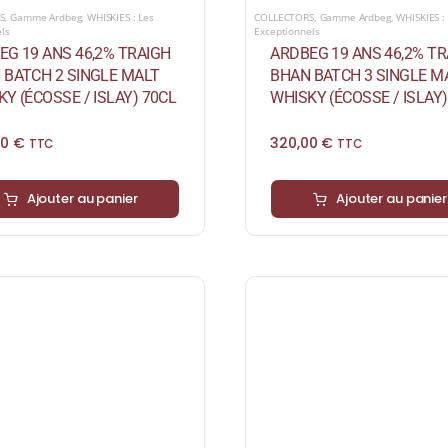
COLLECTORS
,
Gamme Ardbeg
,
WHISKIES :
S
,
Gamme Ardbeg
,
WHISKIES : Les
Exceptionnels
els
ARDBEG 19 ANS 46,2% TR
EG 19 ANS 46,2% TRAIGH
BHAN BATCH 3 SINGLE M
 BATCH 2 SINGLE MALT
WHISKY (ÉCOSSE / ISLAY)
Y (ÉCOSSE / ISLAY) 70CL
320,00
€
00
€
TTC
TTC
Ajouter au panier
Ajouter au panier