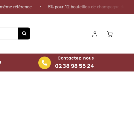
ême référence • -5% pour 12 bouteilles de champagne de la même 
Contactez-nous
!
02 38 98 55 24