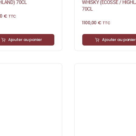
GHLAND) 70CL
WHISKY (ÉCOSSE / HIGH
70CL
00
€
TTC
1100,00
€
TTC
Ajouter au panier
Ajouter au panier