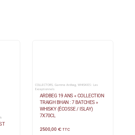
COLLECTORS
,
Gamme Ardbeg
,
WHISKIES : Les
Exceptionnels
ARDBEG 19 ANS « COLLECTION
TRAIGH BHAN : 7 BATCHES »
WHISKY (ÉCOSSE / ISLAY)
7X70CL
ls
1ST
2500,00
€
TTC