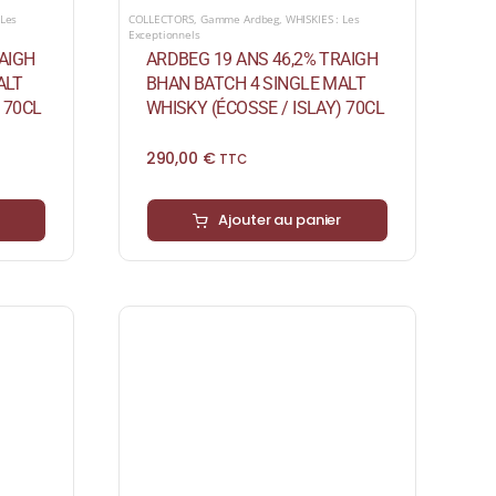
 Les
COLLECTORS
,
Gamme Ardbeg
,
WHISKIES : Les
Exceptionnels
AIGH
ARDBEG 19 ANS 46,2% TRAIGH
ALT
BHAN BATCH 4 SINGLE MALT
 70CL
WHISKY (ÉCOSSE / ISLAY) 70CL
290,00
€
TTC
Ajouter au panier