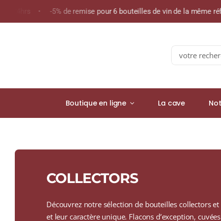
Skip
de 24hrs • -5% de remise pour 6 bouteilles de vin de la même r
to
content
Search
for:
Boutique en ligne
La cave
Not
COLLECTORS
Découvrez notre sélection de bouteilles collectors et é
et leur caractère unique. Flacons d’exception, cuvées 