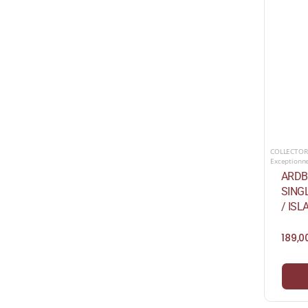
COLLECTOR
Exceptionn
ARDB
SING
/ ISL
189,