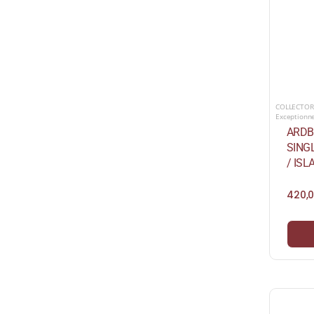
COLLECTOR
Exceptionn
ARDBE
SING
/ ISL
420,