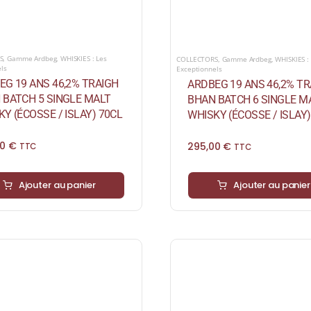
S
,
Gamme Ardbeg
,
WHISKIES : Les
COLLECTORS
,
Gamme Ardbeg
,
WHISKIES :
els
Exceptionnels
EG 19 ANS 46,2% TRAIGH
ARDBEG 19 ANS 46,2% TR
 BATCH 5 SINGLE MALT
BHAN BATCH 6 SINGLE M
Y (ÉCOSSE / ISLAY) 70CL
WHISKY (ÉCOSSE / ISLAY)
00
€
295,00
€
TTC
TTC
Ajouter au panier
Ajouter au panier