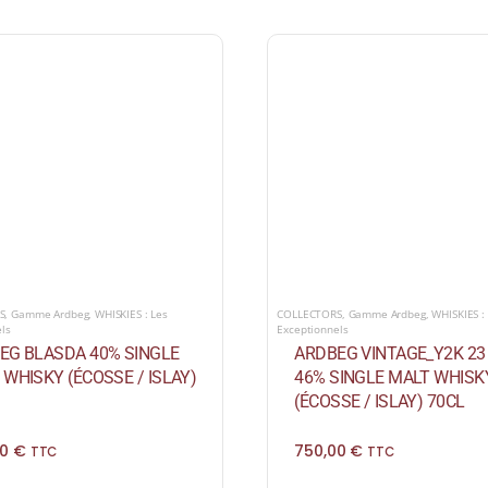
COLLECTORS
,
Gamme Ardbeg
,
WHISKIES :
S
,
Gamme Ardbeg
,
WHISKIES : Les
Exceptionnels
els
ARDBEG VINTAGE_Y2K 23
EG BLASDA 40% SINGLE
46% SINGLE MALT WHISK
 WHISKY (ÉCOSSE / ISLAY)
(ÉCOSSE / ISLAY) 70CL
750,00
€
00
€
TTC
TTC