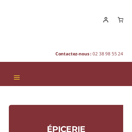
Skip
to
content
Contactez-nous :
02 38 98 55 24
Toggle
Navigation
VINS
CHAMPAGNES & BULLES
SPIRITUEUX
ÉPICERIE