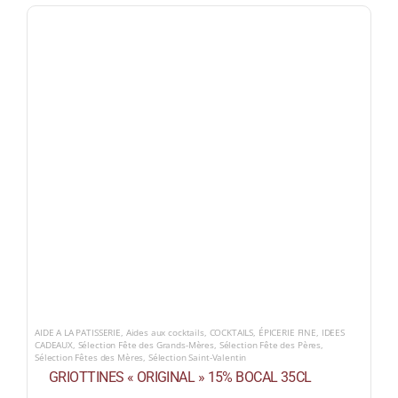
AIDE A LA PATISSERIE
,
Aides aux cocktails
,
COCKTAILS
,
ÉPICERIE FINE
,
IDEES
CADEAUX
,
Sélection Fête des Grands-Mères
,
Sélection Fête des Pères
,
Sélection Fêtes des Mères
,
Sélection Saint-Valentin
GRIOTTINES « ORIGINAL » 15% BOCAL 35CL