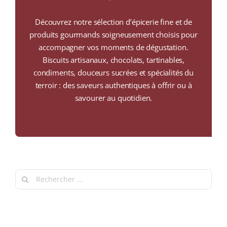
COLLECTORS
Découvrez notre sélection d’épicerie fine et de
CAFÉS
produits gourmands soigneusement choisis pour
accompagner vos moments de dégustation.
THÉS & INFUSIONS
Biscuits artisanaux, chocolats, tartinables,
condiments, douceurs sucrées et spécialités du
ÉPICERIE FINE
terroir : des saveurs authentiques à offrir ou à
savourer au quotidien.
IDEES CADEAUX
La cave
Qui sommes-nous ?
Contactez-nous !
Search
for:
Filter by price