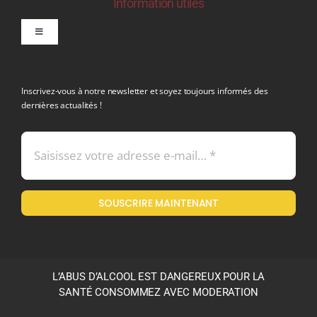
Information utiles
Toggle
Navigation
politique de confidentialite RGPD
Inscrivez-vous à notre newsletter et soyez toujours informés des
dernières actualités !
Conditions générales de vente
Mentions légales
SOUSCRIRE MAINTENANT
Politique en matière de remboursements et de retours
L’ABUS D’ALCOOL EST DANGEREUX POUR LA
SANTÉ CONSOMMEZ AVEC MODERATION