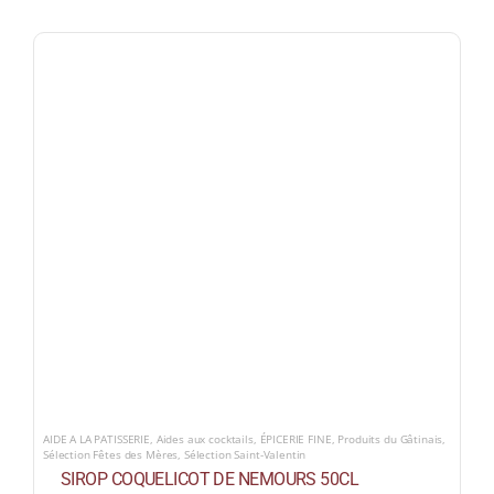
AIDE A LA PATISSERIE
,
Aides aux cocktails
,
ÉPICERIE FINE
,
Produits du Gâtinais
,
Sélection Fêtes des Mères
,
Sélection Saint-Valentin
SIROP COQUELICOT DE NEMOURS 50CL