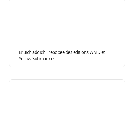
COLLECTORS
CAFÉS
THÉS & INFUSIONS
ÉPICERIE FINE
Bruichladdich : l’épopée des éditions WMD et
IDEES CADEAUX
Yellow Submarine
La cave
Qui sommes-nous ?
Contactez-nous !