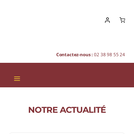
Skip
to
content
Contactez-nous :
02 38 98 55 24
Toggle
Navigation
VINS
CHAMPAGNES & BULLES
NOTRE ACTUALITÉ
SPIRITUEUX