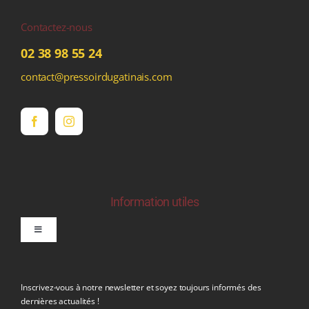
Contactez-nous
02 38 98 55 24
contact@pressoirdugatinais.com
Information utiles
Toggle
Navigation
politique de confidentialite RGPD
Inscrivez-vous à notre newsletter et soyez toujours informés des
dernières actualités !