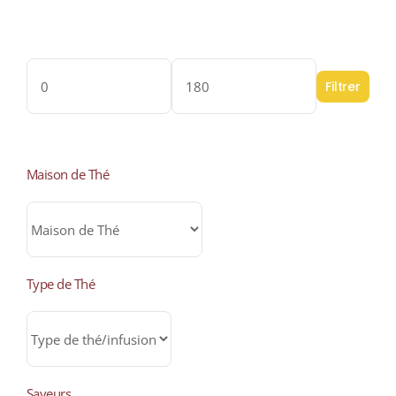
Filter by price
Filtrer
Prix
Prix
min
max
Maison de Thé
Type de Thé
Saveurs