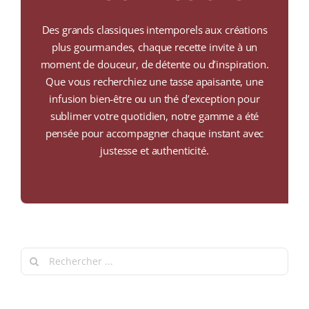
COLLECTORS
Des grands classiques intemporels aux créations
CAFÉS
plus gourmandes, chaque recette invite à un
moment de douceur, de détente ou d’inspiration.
THÉS & INFUSIONS
Que vous recherchiez une tasse apaisante, une
infusion bien‑être ou un thé d’exception pour
ÉPICERIE FINE
sublimer votre quotidien, notre gamme a été
pensée pour accompagner chaque instant avec
IDEES CADEAUX
justesse et authenticité.
La cave
Qui sommes-nous ?
Contactez-nous !
Search
for: