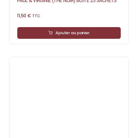
PAUL & VIRGINIE (THÉ NOIR) BOÎTE 25 SACHETS
11,50
€
TTC
Ajouter au panier