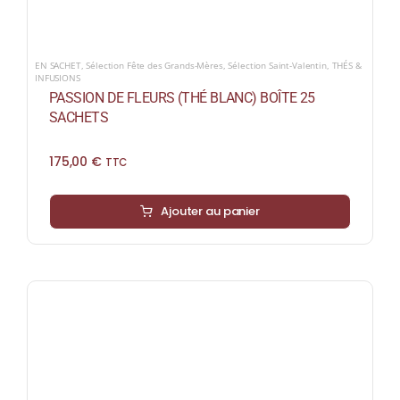
EN SACHET
,
Sélection Fête des Grands-Mères
,
Sélection Saint-Valentin
,
THÉS &
INFUSIONS
PASSION DE FLEURS (THÉ BLANC) BOÎTE 25
SACHETS
175,00
€
TTC
Ajouter au panier