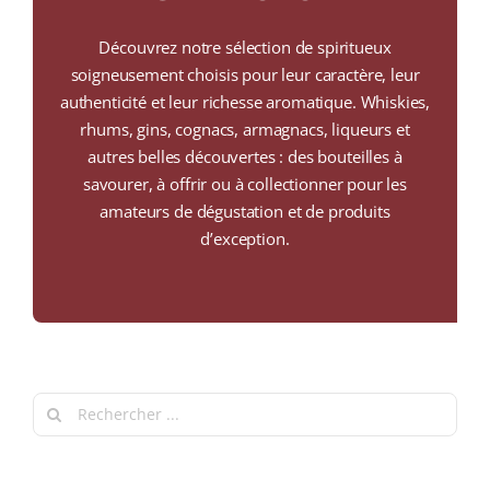
COLLECTORS
Découvrez notre sélection de spiritueux
CAFÉS
soigneusement choisis pour leur caractère, leur
authenticité et leur richesse aromatique. Whiskies,
THÉS & INFUSIONS
rhums, gins, cognacs, armagnacs, liqueurs et
autres belles découvertes : des bouteilles à
ÉPICERIE FINE
savourer, à offrir ou à collectionner pour les
amateurs de dégustation et de produits
IDEES CADEAUX
d’exception.
La cave
Qui sommes-nous ?
Contactez-nous !
Search
for: