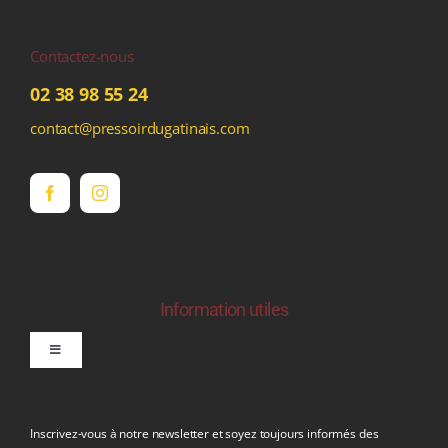
Contactez-nous
02 38 98 55 24
contact@pressoirdugatinais.com
Information utiles
Toggle
Navigation
politique de confidentialite RGPD
Inscrivez-vous à notre newsletter et soyez toujours informés des