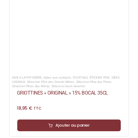
AIDE A LA PATISSERIE
,
Aides aux cocktails
,
COCKTAILS
,
ÉPICERIE FINE
,
IDEES
CADEAUX
,
Sélection Fête des Grands-Mères
,
Sélection Fête des Pères
,
Sélection Fêtes des Mères
,
Sélection Saint-Valentin
GRIOTTINES « ORIGINAL » 15% BOCAL 35CL
18,95
€
TTC
Ajouter au panier