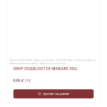
AIDE A LA PATISSERIE
,
Aides aux cocktails
,
ÉPICERIE FINE
,
Produits du Gâtinais
,
Sélection Fêtes des Mères
,
Sélection Saint-Valentin
SIROP COQUELICOT DE NEMOURS 50CL
8,95
€
TTC
Ajouter au panier