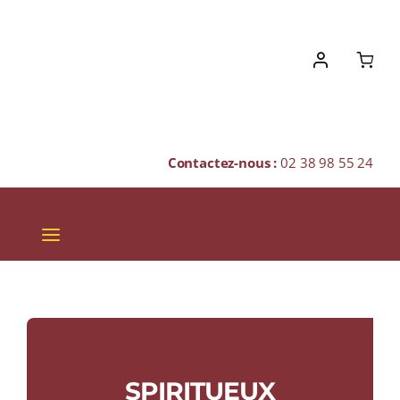
Skip
to
content
Contactez-nous :
02 38 98 55 24
Toggle
Navigation
VINS
CHAMPAGNES & BULLES
SPIRITUEUX
SPIRITUEUX