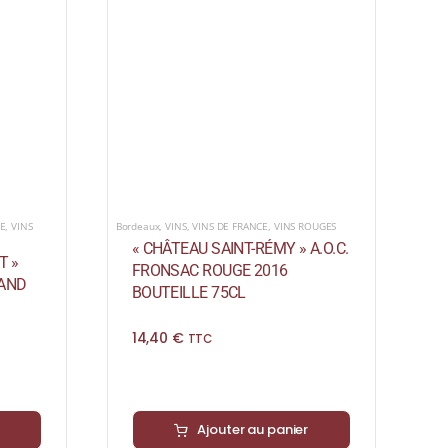
E
,
VINS
Bordeaux
,
VINS
,
VINS DE FRANCE
,
VINS ROUGES
« CHÂTEAU SAINT-RÉMY » A.O.C.
T »
FRONSAC ROUGE 2016
RAND
BOUTEILLE 75CL
14,40
€
TTC
Ajouter au panier