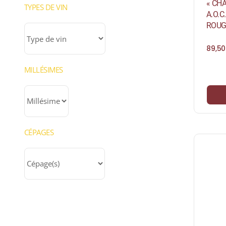
« CH
TYPES DE VIN
A.O.C
ROUG
89,5
MILLÉSIMES
CÉPAGES