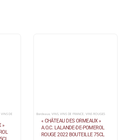
,
VINS DE
Bordeaux
,
VINS
,
VINS DE FRANCE
,
VINS ROUGES
« CHÂTEAU DES ORMEAUX »
 »
A.O.C. LALANDE-DE-POMEROL
EROL
ROUGE 2022 BOUTEILLE 75CL
75CL