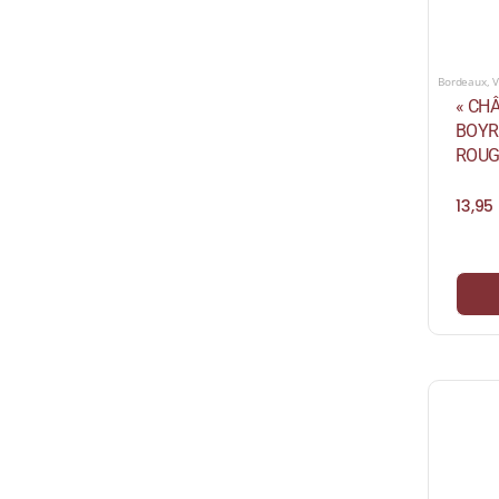
Bordeaux
,
V
« CH
BOYRE
ROUG
13,95