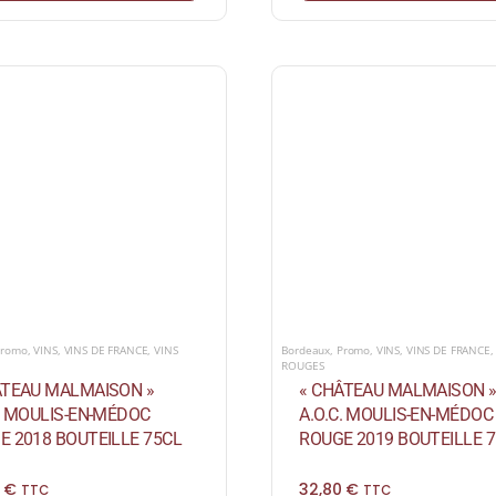
Promo
,
VINS
,
VINS DE FRANCE
,
VINS
Bordeaux
,
Promo
,
VINS
,
VINS DE FRANCE
ROUGES
ÂTEAU MALMAISON »
« CHÂTEAU MALMAISON 
C. MOULIS-EN-MÉDOC
A.O.C. MOULIS-EN-MÉDOC
E 2018 BOUTEILLE 75CL
ROUGE 2019 BOUTEILLE 
0
€
32,80
€
TTC
TTC