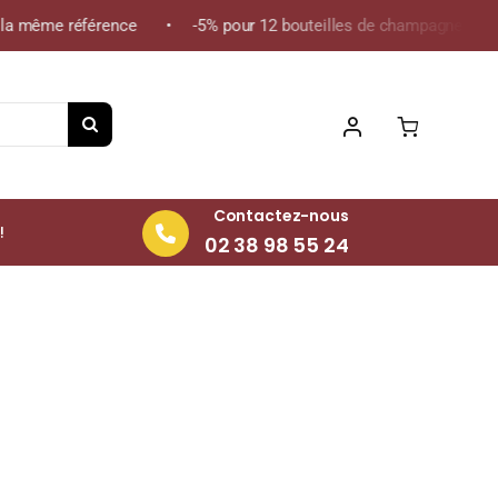
 même référence • -5% pour 12 bouteilles de champagne de la mêm
Contactez-nous
!
02 38 98 55 24