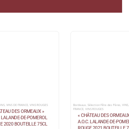
INS
,
VINS DE FRANCE
,
VINS ROUGES
Bordeaux
,
Sélection Fête des Pères
,
VINS
FRANCE
,
VINS ROUGES
ÂTEAU DES ORMEAUX »
« CHÂTEAU DES ORMEAUX
C. LALANDE-DE-POMEROL
A.O.C. LALANDE-DE-POM
E 2020 BOUTEILLE 75CL
ROUGE 2021 BOUTEILLE 