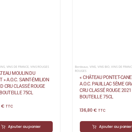
Bordeaux
,
VINS
,
VINS BIO
,
VINS DE FRANC
INS
,
VINS DE FRANCE
,
VINS ROUGES
ROUGES
ÂTEAU MOULIN DU
« CHÂTEAU PONTET-CANE
 » A.O.C. SAINT-ÉMILION
A.O.C. PAUILLAC 5ÈME G
D CRU CLASSÉ ROUGE
CRU CLASSÉ ROUGE 2021
 BOUTEILLE 75CL
BOUTEILLE 75CL
5
€
TTC
136,80
€
TTC
Ajouter au panier
Ajouter au panier