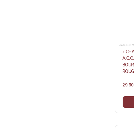
Bordeaux
,
V
« CH
A.O.
BOUR
ROUG
29,9