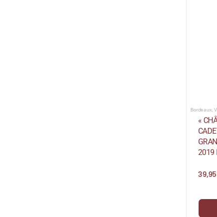
Bordeaux
,
V
« CH
CADET
GRAN
2019
39,9