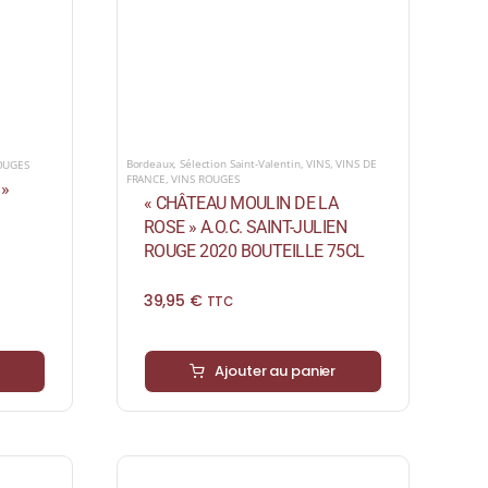
Bordeaux
,
Sélection Saint-Valentin
,
VINS
,
VINS DE
OUGES
FRANCE
,
VINS ROUGES
»
« CHÂTEAU MOULIN DE LA
ROSE » A.O.C. SAINT-JULIEN
ROUGE 2020 BOUTEILLE 75CL
39,95
€
TTC
Ajouter au panier