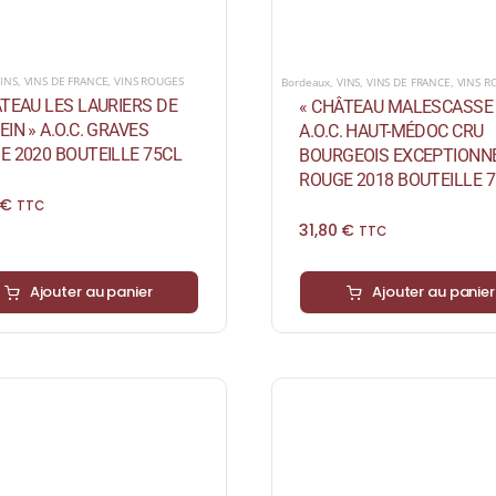
INS
,
VINS DE FRANCE
,
VINS ROUGES
Bordeaux
,
VINS
,
VINS DE FRANCE
,
VINS R
ÂTEAU LES LAURIERS DE
« CHÂTEAU MALESCASSE 
IN » A.O.C. GRAVES
A.O.C. HAUT-MÉDOC CRU
E 2020 BOUTEILLE 75CL
BOURGEOIS EXCEPTIONN
ROUGE 2018 BOUTEILLE 
€
TTC
31,80
€
TTC
Ajouter au panier
Ajouter au panier