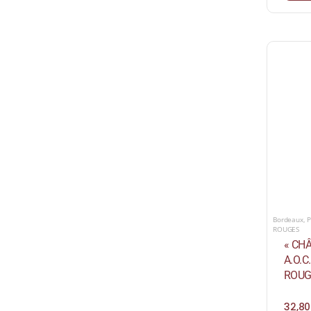
Bordeaux
,
ROUGES
« CH
A.O.
ROUG
32,8