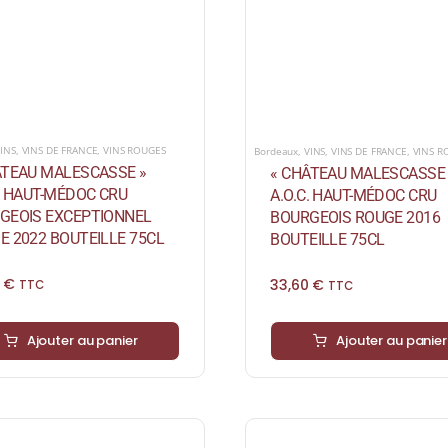
INS
,
VINS DE FRANCE
,
VINS ROUGES
Bordeaux
,
VINS
,
VINS DE FRANCE
,
VINS R
ÂTEAU MALESCASSE »
« CHÂTEAU MALESCASSE 
C. HAUT-MÉDOC CRU
A.O.C. HAUT-MÉDOC CRU
GEOIS EXCEPTIONNEL
BOURGEOIS ROUGE 2016
E 2022 BOUTEILLE 75CL
BOUTEILLE 75CL
0
€
33,60
€
TTC
TTC
Ajouter au panier
Ajouter au panier