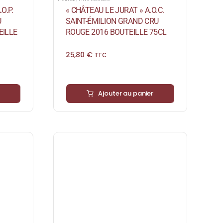
« CHÂTEAU LE JURAT » A.O.C.
O.P.
SAINT-ÉMILION GRAND CRU
U
ROUGE 2016 BOUTEILLE 75CL
EILLE
25,80
€
TTC
Ajouter au panier