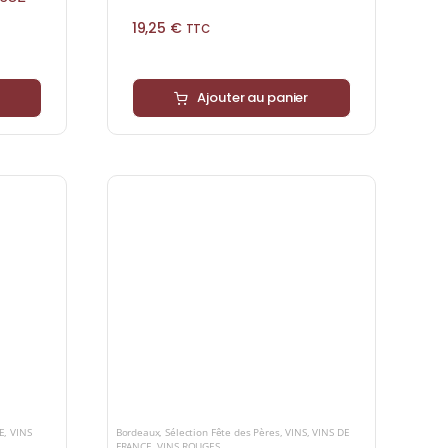
19,25
€
TTC
Ajouter au panier
Bordeaux
,
Sélection Fête des Pères
,
VINS
,
VINS DE
E
,
VINS
FRANCE
,
VINS ROUGES