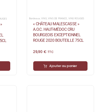
Bordeaux
,
VINS
,
VINS DE FRANCE
,
VINS ROUGES
OUGES
« CHÂTEAU MALESCASSE »
»
A.O.C. HAUT-MÉDOC CRU
BOURGEOIS EXCEPTIONNEL
EL
ROUGE 2020 BOUTEILLE 75CL
75CL
29,90
€
TTC
Ajouter au panier