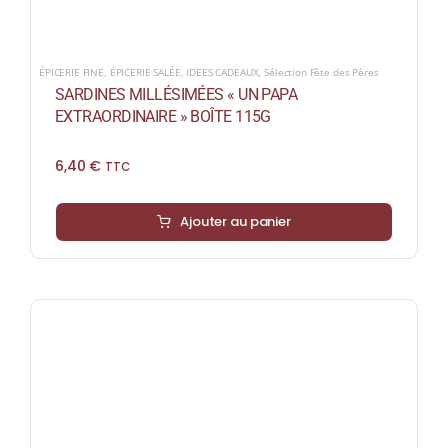
ÉPICERIE FINE
,
ÉPICERIE SALÉE
,
IDEES CADEAUX
,
Sélection Fête des Pères
SARDINES MILLÉSIMÉES « UN PAPA
EXTRAORDINAIRE » BOÎTE 115G
6,40
€
TTC
Ajouter au panier