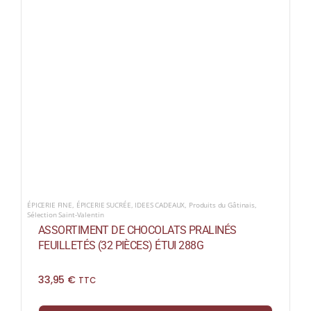
ÉPICERIE FINE
,
ÉPICERIE SUCRÉE
,
IDEES CADEAUX
,
Produits du Gâtinais
,
Sélection Saint-Valentin
ASSORTIMENT DE CHOCOLATS PRALINÉS
FEUILLETÉS (32 PIÈCES) ÉTUI 288G
33,95
€
TTC