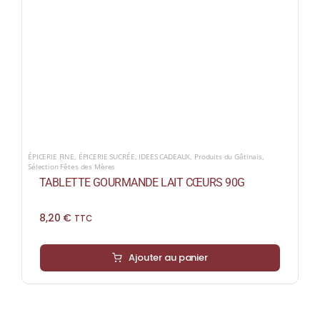
ÉPICERIE FINE
,
ÉPICERIE SUCRÉE
,
IDEES CADEAUX
,
Produits du Gâtinais
,
Sélection Fêtes des Mères
TABLETTE GOURMANDE LAIT CŒURS 90G
8,20
€
TTC
Ajouter au panier