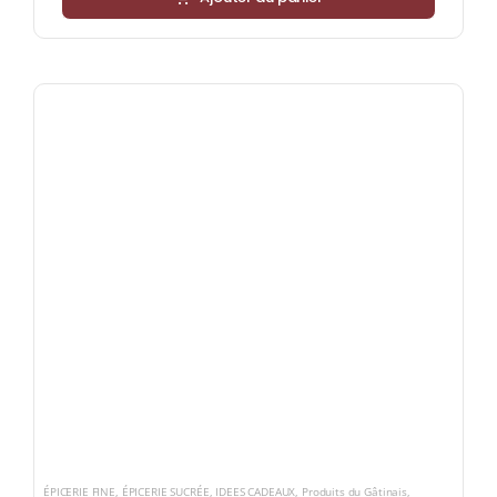
ÉPICERIE FINE
,
ÉPICERIE SUCRÉE
,
IDEES CADEAUX
,
Produits du Gâtinais
,