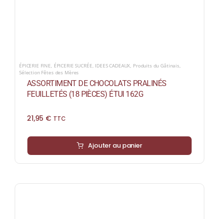
ÉPICERIE FINE
,
ÉPICERIE SUCRÉE
,
IDEES CADEAUX
,
Produits du Gâtinais
,
Sélection Fêtes des Mères
ASSORTIMENT DE CHOCOLATS PRALINÉS
FEUILLETÉS (18 PIÈCES) ÉTUI 162G
21,95
€
TTC
Ajouter au panier