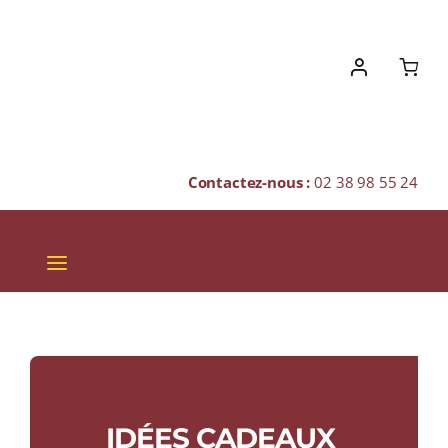
Skip
to
content
Contactez-nous :
02 38 98 55 24
Toggle
Navigation
VINS
CHAMPAGNES & BULLES
SPIRITUEUX
IDÉES CADEAUX