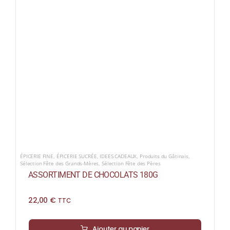
ÉPICERIE FINE
,
ÉPICERIE SUCRÉE
,
IDEES CADEAUX
,
Produits du Gâtinais
,
Sélection Fête des Grands-Mères
,
Sélection Fête des Pères
ASSORTIMENT DE CHOCOLATS 180G
22,00
€
TTC
Ajouter au panier