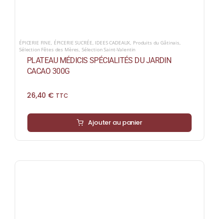
ÉPICERIE FINE
,
ÉPICERIE SUCRÉE
,
IDEES CADEAUX
,
Produits du Gâtinais
,
Sélection Fêtes des Mères
,
Sélection Saint-Valentin
PLATEAU MÉDICIS SPÉCIALITÉS DU JARDIN
CACAO 300G
26,40
€
TTC
Ajouter au panier