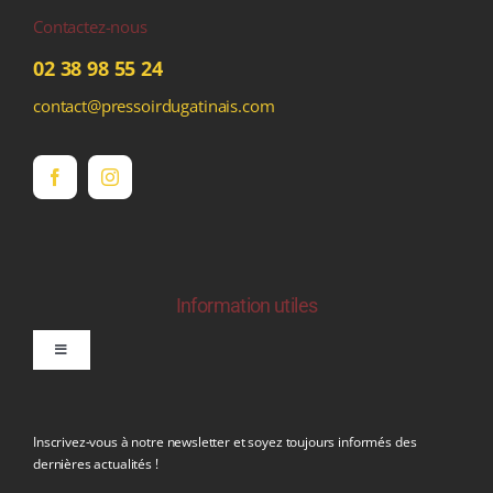
Contactez-nous
02 38 98 55 24
contact@pressoirdugatinais.com
Information utiles
Toggle
Navigation
politique de confidentialite RGPD
Inscrivez-vous à notre newsletter et soyez toujours informés des
dernières actualités !
Conditions générales de vente