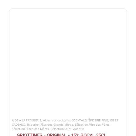
AIDE A LA PATISSERIE
,
Aides aux cocktails
,
COCKTAILS
,
ÉPICERIE FINE
,
IDEES
CADEAUX
,
Sélection Fête des Grands-Mères
,
Sélection Fête des Pères
,
Sélection Fêtes des Mères
,
Sélection Saint-Valentin
GRIOTTINES « ORIGINAL » 15% BOCAL 35CL