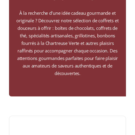
COLLECTORS
À la recherche d’une idée cadeau gourmande et
CAFÉS
originale ? Découvrez notre sélection de coffrets et
douceurs à offrir : boîtes de chocolats, coffrets de
THÉS & INFUSIONS
thé, spécialités artisanales, grillotines, bonbons
fourrés à la Chartreuse Verte et autres plaisirs
ÉPICERIE FINE
raffinés pour accompagner chaque occasion. Des
attentions gourmandes parfaites pour faire plaisir
IDEES CADEAUX
aux amateurs de saveurs authentiques et de
La cave
découvertes.
Qui sommes-nous ?
Contactez-nous !