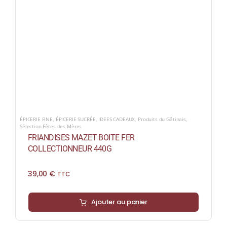
ÉPICERIE FINE
,
ÉPICERIE SUCRÉE
,
IDEES CADEAUX
,
Produits du Gâtinais
,
Sélection Fêtes des Mères
FRIANDISES MAZET BOITE FER
COLLECTIONNEUR 440G
39,00
€
TTC
Ajouter au panier