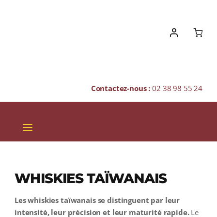
Skip
to
content
Contactez-nous :
02 38 98 55 24
Toggle
Navigation
VINS
CHAMPAGNES & BULLES
WHISKIES TAÏWANAIS
SPIRITUEUX
Les whiskies taïwanais se distinguent par leur
intensité, leur précision et leur maturité rapide.
Le