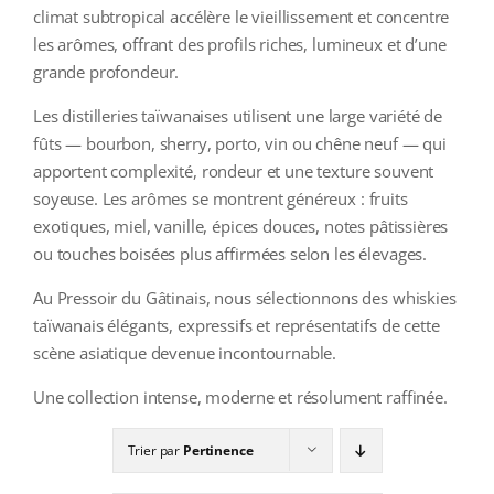
COLLECTORS
climat subtropical accélère le vieillissement et concentre
les arômes, offrant des profils riches, lumineux et d’une
CAFÉS
grande profondeur.
THÉS & INFUSIONS
Les distilleries taïwanaises utilisent une large variété de
fûts — bourbon, sherry, porto, vin ou chêne neuf — qui
ÉPICERIE FINE
apportent complexité, rondeur et une texture souvent
soyeuse. Les arômes se montrent généreux : fruits
IDEES CADEAUX
exotiques, miel, vanille, épices douces, notes pâtissières
ou touches boisées plus affirmées selon les élevages.
La cave
Au Pressoir du Gâtinais, nous sélectionnons des whiskies
Qui sommes-nous ?
taïwanais élégants, expressifs et représentatifs de cette
scène asiatique devenue incontournable.
Contactez-nous !
Une collection intense, moderne et résolument raffinée.
Trier par
Pertinence