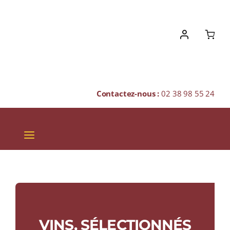
Skip
to
content
Contactez-nous :
02 38 98 55 24
Toggle
Navigation
VINS
CHAMPAGNES & BULLES
SPIRITUEUX
VINS, SÉLECTIONNÉS