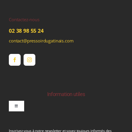
Contactez-nous
02 38 98 55 24
contact@pressoirdugatinais.com
Information utiles
Toggle
Navigation
politique de confidentialite RGPD
Inscrivez-vous à notre newsletter et soyez toujours informés des