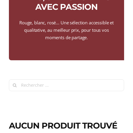
COLLECTORS
AVEC PASSION
CAFÉS
Rouge, blanc, rosé… Une sélection accessible et
THÉS & INFUSIONS
qualitative, au meilleur prix, pour tous vos
moments de partage.
ÉPICERIE FINE
IDEES CADEAUX
La cave
Search
Qui sommes-nous ?
for:
Contactez-nous !
AUCUN PRODUIT TROUVÉ