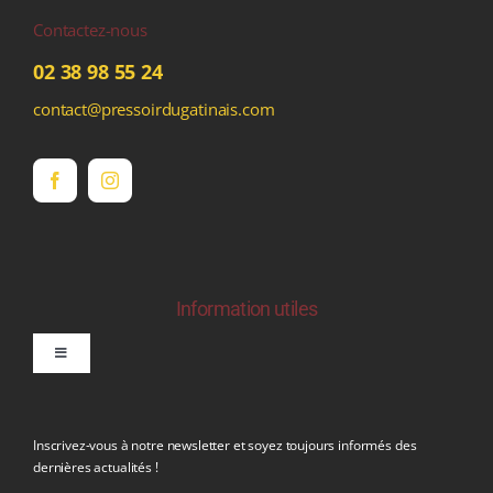
Contactez-nous
02 38 98 55 24
contact@pressoirdugatinais.com
Information utiles
Toggle
Navigation
politique de confidentialite RGPD
Inscrivez-vous à notre newsletter et soyez toujours informés des
dernières actualités !
Conditions générales de vente