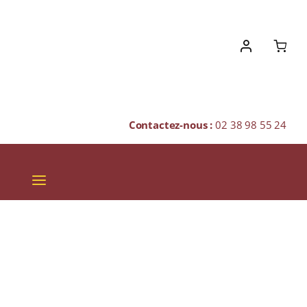
Skip
to
content
Contactez-nous :
02 38 98 55 24
Toggle
Navigation
VINS
CHAMPAGNES & BULLES
SPIRITUEUX