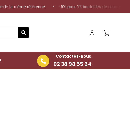
gne de la même référence • -5% pour 12 bouteilles de champagne 
Contactez-nous
!
02 38 98 55 24