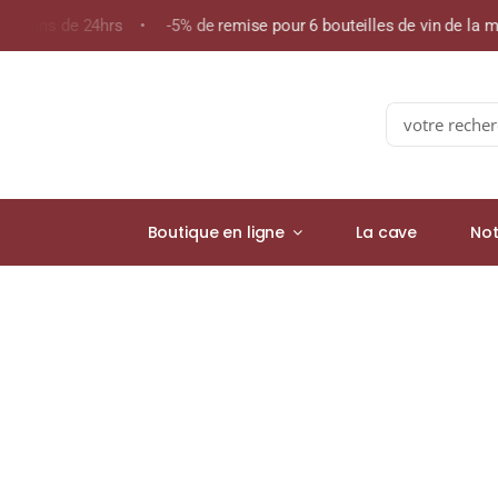
Skip
êt en moins de 24hrs • -5% de remise pour 6 bouteilles de vin d
to
content
Search
for:
Boutique en ligne
La cave
Not