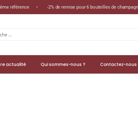
e la même référence • -2% de remise pour 6 bouteilles de champa
re actualité
Qui sommes-nous ?
Contactez-nous 