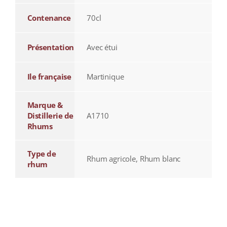
Contenance
70cl
Présentation
Avec étui
Ile française
Martinique
Marque &
Distillerie de
A1710
Rhums
Type de
Rhum agricole, Rhum blanc
rhum