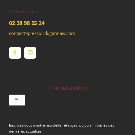
Contactez-nous
02 38 98 55 24
contact@pressoirdugatinais.com
Information utiles
Toggle
Navigation
politique de confidentialite RGPD
Inscrivez-vous à notre newsletter et soyez toujours informés des
dernières actualités !