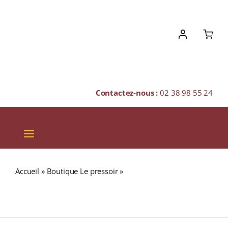
Skip
to
content
Contactez-nous :
02 38 98 55 24
Toggle
Navigation
VINS
Accueil
»
Boutique Le pressoir
»
A1710 Renaissance (52%)
CHAMPAGNES & BULLES
Millésime 2025 RHUM BLANC AGRICOLE (MARTINIQUE)
70cl
SPIRITUEUX