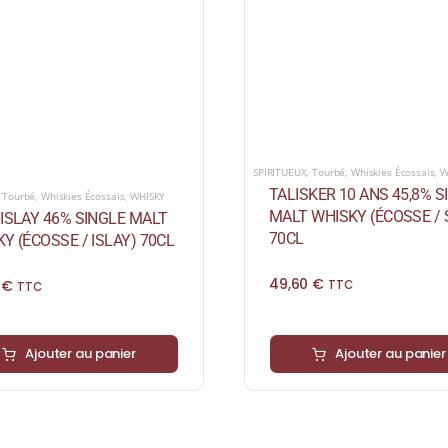
SPIRITUEUX
,
Tourbé
,
Whiskies Écossais
,
W
TALISKER 10 ANS 45,8% S
,
Tourbé
,
Whiskies Écossais
,
WHISKY
MALT WHISKY (ÉCOSSE / 
ISLAY 46% SINGLE MALT
70CL
Y (ÉCOSSE / ISLAY) 70CL
49,60
€
0
€
TTC
TTC
Ajouter au panier
Ajouter au panier