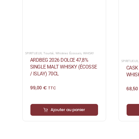
SPIRITUEUX
,
Tourbé
,
Whiskies Écossais
,
WHISKY
ARDBEG 2026 DOLCE 47,8%
SPIRITUEUX
SINGLE MALT WHISKY (ÉCOSSE
CASK 
/ ISLAY) 70CL
WHISK
99,00
€
68,5
TTC
Ajouter au panier