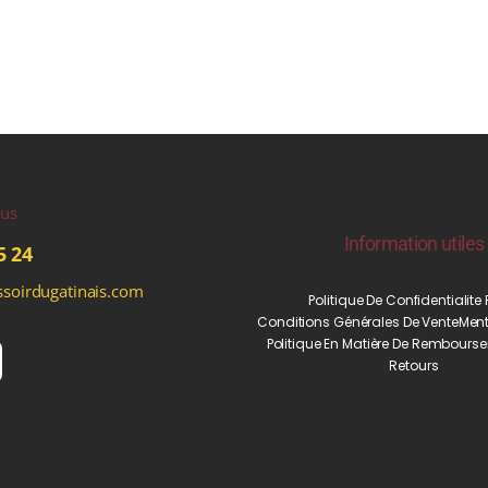
ous
Information utiles
5 24
soirdugatinais.com
Politique De Confidentialite
Conditions Générales De Vente
Ment
Politique En Matière De Rembourse
Retours