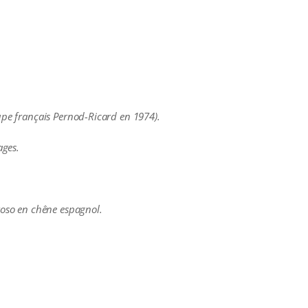
oupe français Pernod-Ricard en 1974).
ages.
oroso en chêne espagnol.