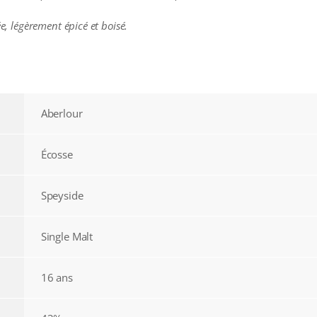
ée, légèrement épicé et boisé.
Aberlour
Écosse
Speyside
Single Malt
16 ans