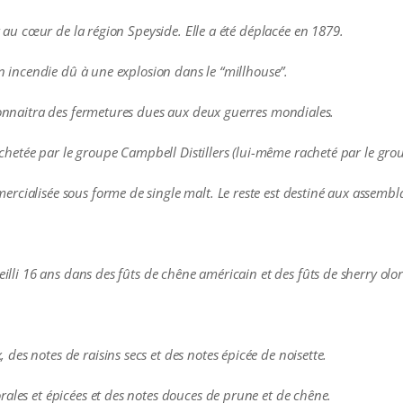
ur au cœur de la région Speyside. Elle a été déplacée en 1879.
un incendie dû à une explosion dans le “millhouse”.
 connaitra des fermetures dues aux deux guerres mondiales.
 rachetée par le groupe Campbell Distillers (lui-même racheté par le gr
rcialisée sous forme de single malt. Le reste est destiné aux assembl
ieilli 16 ans dans des fûts de chêne américain et des fûts de sherry ol
es notes de raisins secs et des notes épicée de noisette.
rales et épicées et des notes douces de prune et de chêne.