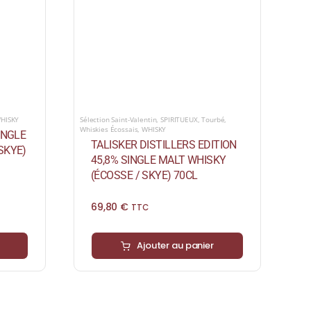
HISKY
Sélection Saint-Valentin
,
SPIRITUEUX
,
Tourbé
,
Whiskies Écossais
,
WHISKY
INGLE
TALISKER DISTILLERS EDITION
SKYE)
45,8% SINGLE MALT WHISKY
(ÉCOSSE / SKYE) 70CL
69,80
€
TTC
Ajouter au panier