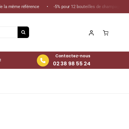
 la même référence • -5% pour 12 bouteilles de champagne de la 
Contactez-nous
!
02 38 98 55 24