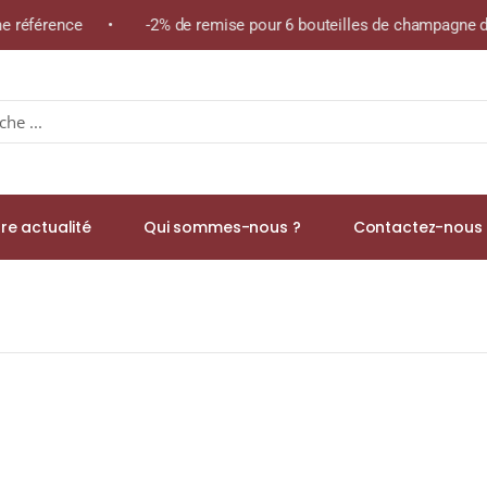
ême référence • -2% de remise pour 6 bouteilles de champagne de
re actualité
Qui sommes-nous ?
Contactez-nous 
ingle Malt WHISKY (ÉCOSSE / Speyside) 70cl