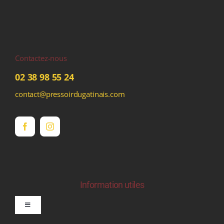
Contactez-nous
02 38 98 55 24
contact@pressoirdugatinais.com
Information utiles
Toggle
Navigation