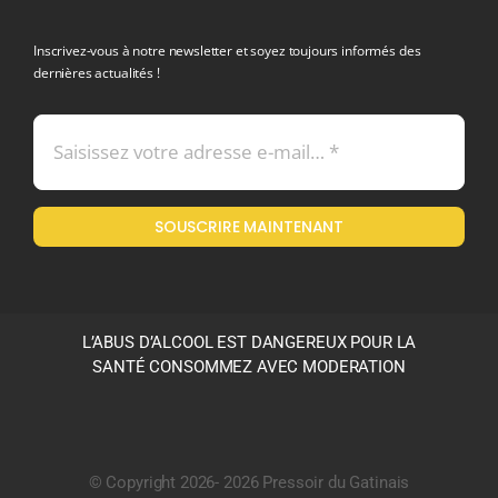
politique de confidentialite RGPD
Inscrivez-vous à notre newsletter et soyez toujours informés des
dernières actualités !
Conditions générales de vente
Mentions légales
SOUSCRIRE MAINTENANT
Politique en matière de remboursements et de retours
L’ABUS D’ALCOOL EST DANGEREUX POUR LA
SANTÉ CONSOMMEZ AVEC MODERATION
© Copyright 2026- 2026 Pressoir du Gatinais