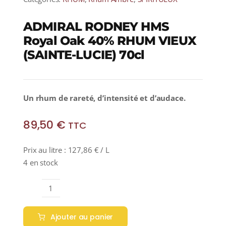
ADMIRAL RODNEY HMS
Royal Oak 40% RHUM VIEUX
(SAINTE-LUCIE) 70cl
Un rhum de rareté, d’intensité et d’audace.
89,50
€
TTC
Prix au litre :
127,86
€
/ L
4 en stock
quantité
de
Ajouter au panier
ADMIRAL