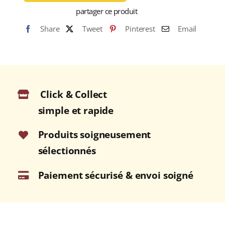
RODNEY
partager ce produit
HMS
Share
Tweet
Pinterest
Email
Royal
Oak
40%
RHUM
VIEUX
Click & Collect
(SAINTE-
LUCIE)
simple et rapide
70cl
Produits soigneusement
sélectionnés
Paiement sécurisé & envoi soigné