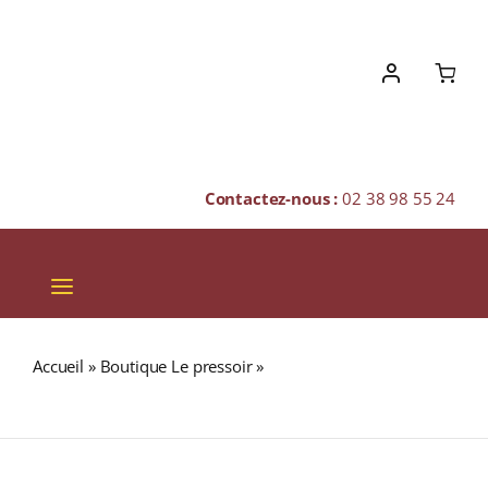
Skip
to
content
Contactez-nous :
02 38 98 55 24
Toggle
Navigation
VINS
Accueil
»
Boutique Le pressoir
»
ADMIRAL RODNEY HMS
CHAMPAGNES & BULLES
Royal Oak 40% RHUM VIEUX (SAINTE-LUCIE) 70cl
SPIRITUEUX