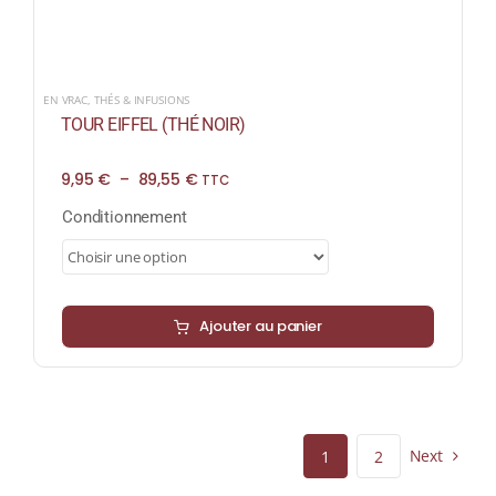
EN VRAC
,
THÉS & INFUSIONS
TOUR EIFFEL (THÉ NOIR)
Plage
9,95
€
–
89,55
€
TTC
de
prix :
Conditionnement
9,95 €
à
89,55 €
Ajouter au panier
Next
1
2