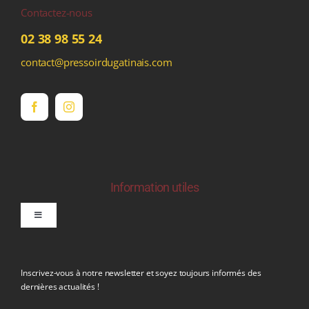
Contactez-nous
02 38 98 55 24
contact@pressoirdugatinais.com
Information utiles
Toggle
Navigation
politique de confidentialite RGPD
Inscrivez-vous à notre newsletter et soyez toujours informés des
dernières actualités !
Conditions générales de vente