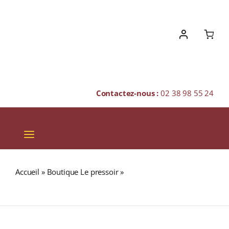
Skip
to
content
Contactez-nous :
02 38 98 55 24
Toggle
Navigation
VINS
Accueil
»
Boutique Le pressoir
»
AFRICAN ROOIBUSH BIO
CHAMPAGNES & BULLES
(Rooibos BIO)
SPIRITUEUX