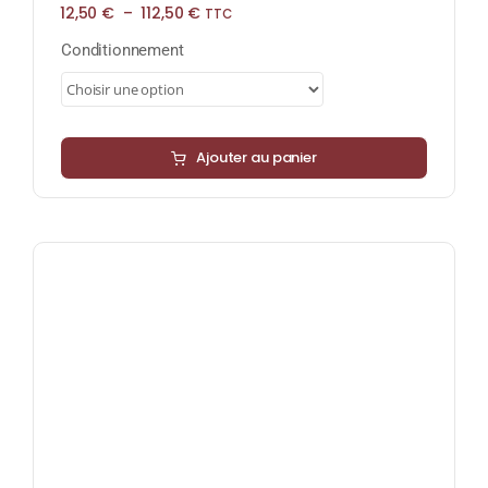
Plage
12,50
€
–
112,50
€
TTC
de
prix :
Conditionnement
12,50 €
à
112,50 €
Ajouter au panier