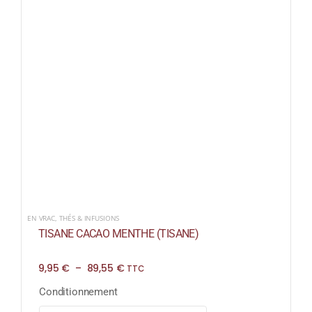
EN VRAC
,
THÉS & INFUSIONS
TISANE CACAO MENTHE (TISANE)
Plage
9,95
€
–
89,55
€
TTC
de
prix :
Conditionnement
9,95 €