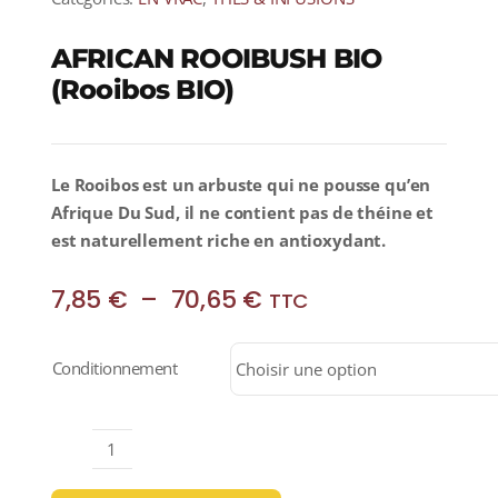
AFRICAN ROOIBUSH BIO
(Rooibos BIO)
Le Rooibos est un arbuste qui ne pousse qu’en
Afrique Du Sud, il ne contient pas de théine et
est naturellement riche en antioxydant.
Plage
7,85
€
–
70,65
€
TTC
de
prix :
Conditionnement
7,85 €
à
70,65 €
quantité
de