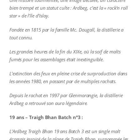
Une histoire tourmentée, une image décalée, un caractère
bien trempé et un statut culte : Ardbeg, c’est la « rock’n roll
star » de l’île d’Islay.
Fondée en 1815 par la famille Mc. Dougall, la distillerie a
tout connu.
Les grandes heures de la fin du XIXe, où la soif de malts
fumés pour les assemblages était inextinguible.
L’extinction des feux en pleine crise de surproduction dans
les années 1980, en passant par de multiples rachats.
Depuis le rachat en 1997 par Glenmorangie, la distillerie
Ardbeg a retrouvé son aura légendaire.
19 ans – Traigh Bhan Batch n°3 :
L’Ardbeg Traigh Bhan 19 ans Batch 3 est un single malt
écossais inspiré de la plage de Traigh Bhan, surnommée les