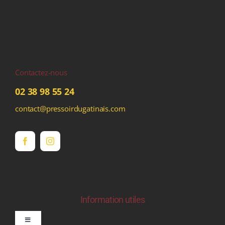
Contactez-nous
02 38 98 55 24
contact@pressoirdugatinais.com
Information utiles
Toggle