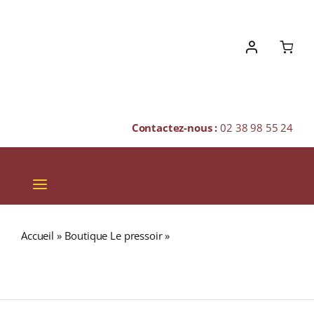
Skip
to
content
Contactez-nous :
02 38 98 55 24
Toggle
Navigation
VINS
Accueil
»
Boutique Le pressoir
»
ARDBEG 19 Ans 46,2%
CHAMPAGNES & BULLES
Traigh Bhan Batch 3 Single Malt WHISKY (ÉCOSSE / Islay)
70cl
SPIRITUEUX