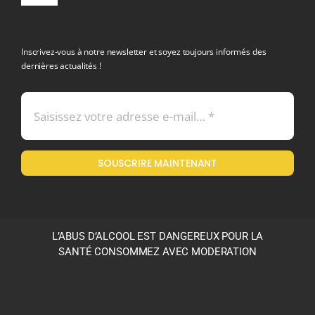
Navigation
politique de confidentialite RGPD
Inscrivez-vous à notre newsletter et soyez toujours informés des
dernières actualités !
Conditions générales de vente
Mentions légales
SOUSCRIRE MAINTENANT
Politique en matière de remboursements et de retours
L’ABUS D’ALCOOL EST DANGEREUX POUR LA
SANTÉ CONSOMMEZ AVEC MODERATION