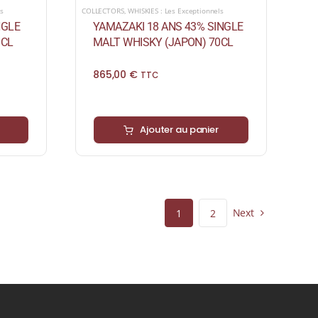
ls
COLLECTORS
,
WHISKIES : Les Exceptionnels
NGLE
YAMAZAKI 18 ANS 43% SINGLE
0CL
MALT WHISKY (JAPON) 70CL
865,00
€
TTC
Ajouter au panier
Next
1
2