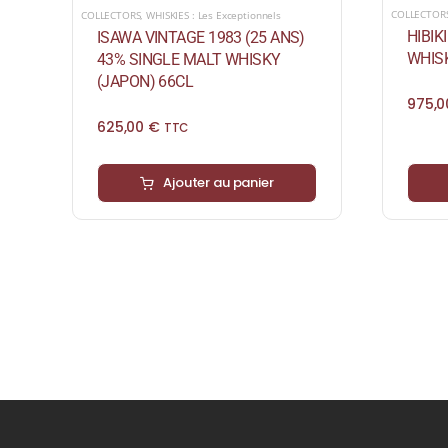
COLLECTOR
COLLECTORS
,
WHISKIES : Les Exceptionnels
HIBIK
ISAWA VINTAGE 1983 (25 ANS)
WHISK
43% SINGLE MALT WHISKY
(JAPON) 66CL
975,
625,00
€
TTC
Ajouter au panier