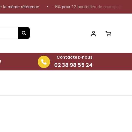
la même référence • -5% pour 12 bouteilles de champagne de la m
Contactez-nous
!
02 38 98 55 24