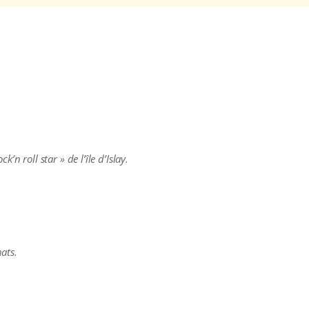
n roll star » de l’île d’Islay.
hats.