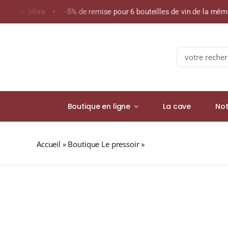
Skip
oins de 24hrs • -5% de remise pour 6 bouteilles de vin de la mê
to
content
Search
for:
Boutique en ligne
La cave
Not
Accueil
»
Boutique Le pressoir
»
ARDBEG 19 ans 46,2% Tr