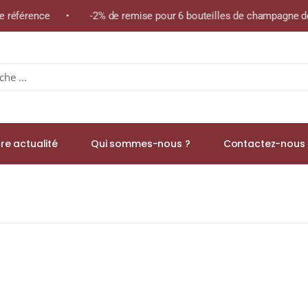
me référence • -2% de remise pour 6 bouteilles de champagne de 
re actualité
Qui sommes-nous ?
Contactez-nous 
aigh Bhan Batch 4 Single Malt WHISKY (ÉCOSSE / Islay) 70cl