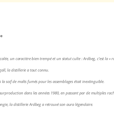
le
e, un caractère bien trempé et un statut culte : Ardbeg, c’est la « rock’
l, la distillerie a tout connu.
ù la soif de malts fumés pour les assemblages était inextinguible.
e surproduction dans les années 1980, en passant par de multiples rac
ie, la distillerie Ardbeg a retrouvé son aura légendaire.