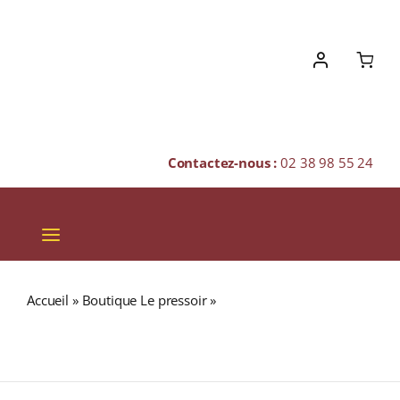
Skip
to
content
Contactez-nous :
02 38 98 55 24
Toggle
Navigation
VINS
Accueil
»
Boutique Le pressoir
»
ARDBEG 19 ans 46,2%
CHAMPAGNES & BULLES
Traigh Bhan Batch 5 Single Malt WHISKY (ÉCOSSE / Islay)
70cl
SPIRITUEUX