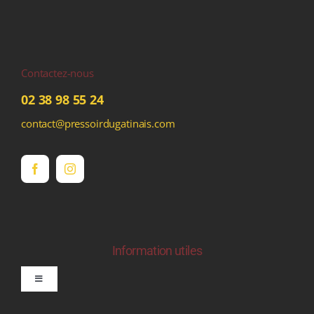
Contactez-nous
02 38 98 55 24
contact@pressoirdugatinais.com
Information utiles
Toggle
Navigation
politique de confidentialite RGPD