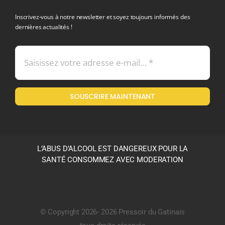
Inscrivez-vous à notre newsletter et soyez toujours informés des
dernières actualités !
Conditions générales de vente
Mentions légales
SOUSCRIRE MAINTENANT
Politique en matière de remboursements et de retours
L’ABUS D’ALCOOL EST DANGEREUX POUR LA
SANTÉ CONSOMMEZ AVEC MODERATION
© Copyright 2026- 2026 Pressoir du Gatinais