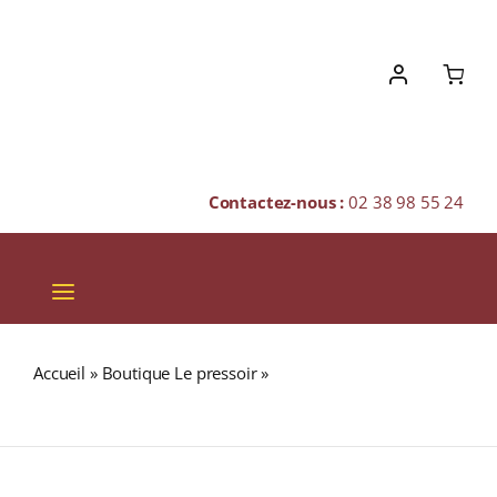
Skip
to
content
Contactez-nous :
02 38 98 55 24
Toggle
Navigation
VINS
Accueil
»
Boutique Le pressoir
»
ARDBEG 2019 Drum
CHAMPAGNES & BULLES
46% Single Malt WHISKY (ÉCOSSE / Islay) 70cl
SPIRITUEUX