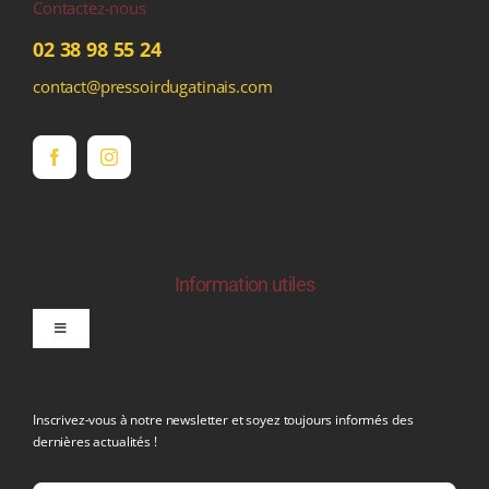
Contactez-nous
02 38 98 55 24
contact@pressoirdugatinais.com
Information utiles
Toggle
Navigation
politique de confidentialite RGPD
Inscrivez-vous à notre newsletter et soyez toujours informés des
dernières actualités !
Conditions générales de vente