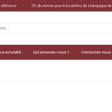
e référence • -2% de remise pour 6 bouteilles de champagne de l
re actualité
Qui sommes-nous ?
Contactez-nous 
ion Traigh Bhan : 7 Batches » WHISKY (ÉCOSSE / Islay) 7x70cl