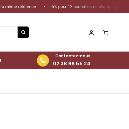
a même référence • -5% pour 12 bouteilles de champagne de la mê
Contactez-nous
!
02 38 98 55 24