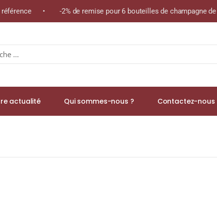
 référence • -2% de remise pour 6 bouteilles de champagne de la
re actualité
Qui sommes-nous ?
Contactez-nous 
 48,3% Single Malt WHISKY (ÉCOSSE / Islay) 70cl