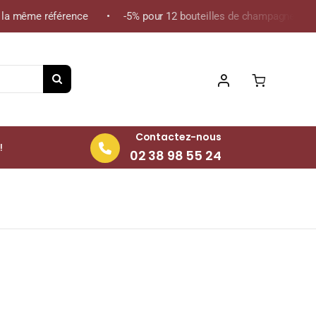
 même référence • -5% pour 12 bouteilles de champagne de la mê
Contactez-nous
!
02 38 98 55 24