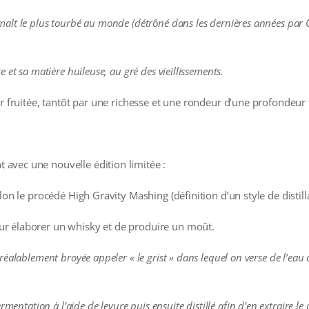
alt le plus tourbé au monde (détrôné dans les dernières années par 
 et sa matière huileuse, au gré des vieillissements.
ur fruitée, tantôt par une richesse et une rondeur d’une profondeur 
avec une nouvelle édition limitée :
lon le procédé High Gravity Mashing (définition d’un style de distill
r élaborer un whisky et de produire un moût.
éalablement broyée appeler « le grist » dans lequel on verse de l’eau 
rmentation à l’aide de levure puis ensuite distillé afin d’en extraire 