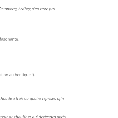
Octomore), Ardbeg n’en reste pas
fascinante.
ation authentique !).
chaude à trois ou quatre reprises, afin
le cœur de chauffe et qui deviendra après