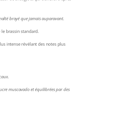
 malté broyé que jamais auparavant.
 le brassin standard.
lus intense révélant des notes plus
caux.
 sucre muscovado et équilibrées par des