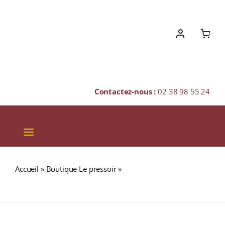
Skip
to
content
Contactez-nous :
02 38 98 55 24
Toggle
Navigation
VINS
Accueil
»
Boutique Le pressoir
»
ASSEMBLAGE POUR PAIN
CHAMPAGNES & BULLES
D’ÉPICES Boite 60g
SPIRITUEUX