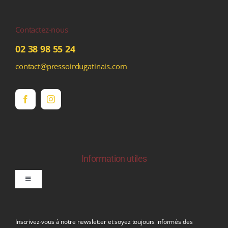
Contactez-nous
02 38 98 55 24
contact@pressoirdugatinais.com
Information utiles
Toggle
Navigation
politique de confidentialite RGPD
Inscrivez-vous à notre newsletter et soyez toujours informés des