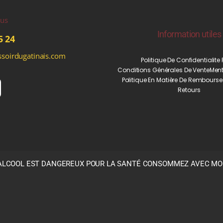
ous
Information utiles
5 24
soirdugatinais.com
Politique De Confidentialite
Conditions Générales De Vente
Ment
Politique En Matière De Rembourse
Retours
’ALCOOL EST DANGEREUX POUR LA SANTÉ CONSOMMEZ AVEC M