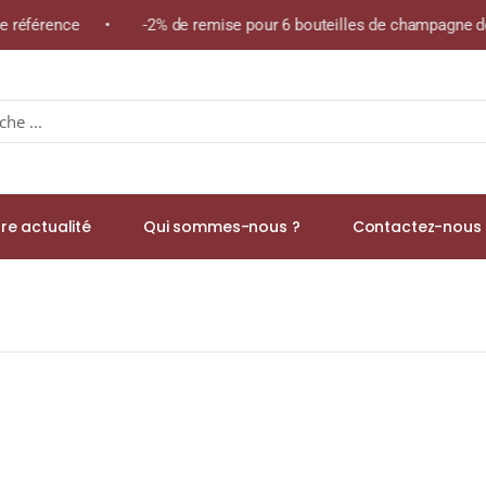
ême référence • -2% de remise pour 6 bouteilles de champagne de
re actualité
Qui sommes-nous ?
Contactez-nous 
3% Single Malt WHISKY (ÉCOSSE / Lowland) 70cl