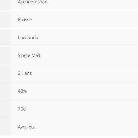
Auchentoshan
Écosse
Lowlands
Single Malt
21 ans
43%
70cl
Avec étui