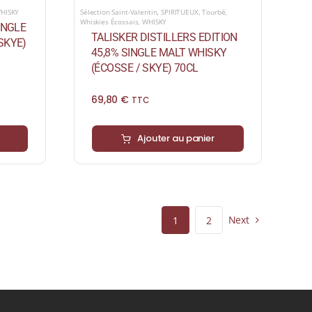
HISKY
Sélection Saint-Valentin
,
SPIRITUEUX
,
Tourbé
,
Whiskies Écossais
,
WHISKY
INGLE
TALISKER DISTILLERS EDITION
SKYE)
45,8% SINGLE MALT WHISKY
(ÉCOSSE / SKYE) 70CL
69,80
€
TTC
Ajouter au panier
Next
1
2