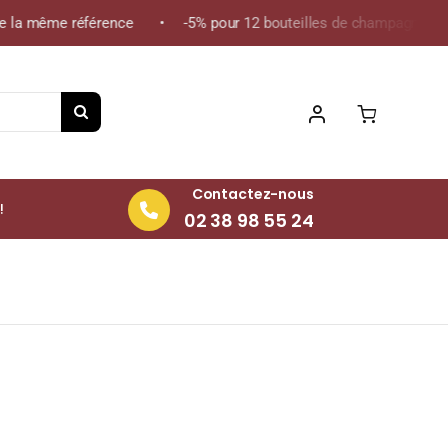
 la même référence • -5% pour 12 bouteilles de champagne de la 
Contactez-nous
!
02 38 98 55 24