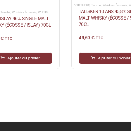
SPIRITUEUX
,
Tourbé
,
Whiskies Écossais
,
W
TALISKER 10 ANS 45,8% S
,
Tourbé
,
Whiskies Écossais
,
WHISKY
MALT WHISKY (ÉCOSSE / 
ISLAY 46% SINGLE MALT
70CL
Y (ÉCOSSE / ISLAY) 70CL
49,60
€
0
€
TTC
TTC
Ajouter au panier
Ajouter au panier