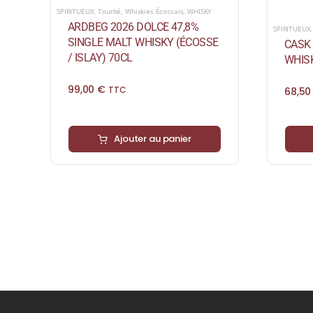
SPIRITUEUX
,
Tourbé
,
Whiskies Écossais
,
WHISKY
ARDBEG 2026 DOLCE 47,8%
SPIRITUEUX
SINGLE MALT WHISKY (ÉCOSSE
CASK 
/ ISLAY) 70CL
WHISK
99,00
€
68,5
TTC
Ajouter au panier