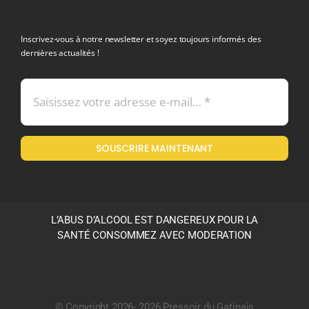
politique de confidentialite RGPD
Inscrivez-vous à notre newsletter et soyez toujours informés des
dernières actualités !
Conditions générales de vente
Mentions légales
SOUSCRIRE MAINTENANT
Politique en matière de remboursements et de retours
L’ABUS D’ALCOOL EST DANGEREUX POUR LA
SANTÉ CONSOMMEZ AVEC MODERATION
© Copyright 2026- 2026 Pressoir du Gatinais