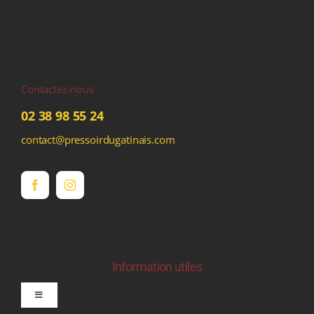
Contactez-nous
02 38 98 55 24
contact@pressoirdugatinais.com
Information utiles
Toggle
Navigation