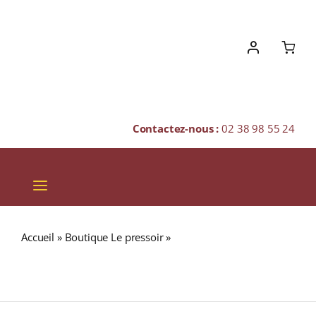
Skip
to
content
Contactez-nous :
02 38 98 55 24
Toggle
Navigation
VINS
Accueil
»
Boutique Le pressoir
»
AUCHROISK 10 ans 43%
CHAMPAGNES & BULLES
Flora & Fauna Single Malt WHISKY (ÉCOSSE / Speyside)
70cl
SPIRITUEUX