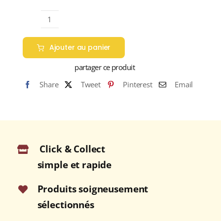
quantité
de
Ajouter au panier
AUCHROISK
10
partager ce produit
ans
Share
Tweet
Pinterest
Email
43%
Flora
&
Fauna
Single
Click & Collect
Malt
WHISKY
simple et rapide
(ÉCOSSE
/
Produits soigneusement
Speyside)
sélectionnés
70cl