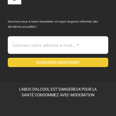
Toggle
Navigation
politique de confidentialite RGPD
Inscrivez-vous à notre newsletter et soyez toujours informés des
dernières actualités !
Conditions générales de vente
Mentions légales
SOUSCRIRE MAINTENANT
Politique en matière de remboursements et de retours
L’ABUS D’ALCOOL EST DANGEREUX POUR LA
SANTÉ CONSOMMEZ AVEC MODERATION