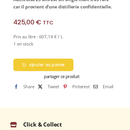
car il provient d’une distillerie confidentielle.
425,00
€
TTC
Prix au litre :
607,14
€
/ L
1 en stock
quantité
de
Ajouter au panier
AUCHROISK
partager ce produit
25
ans
Share
Tweet
Pinterest
Email
51,2%
(Release
2016)
Single
Malt
Click & Collect
WHISKY