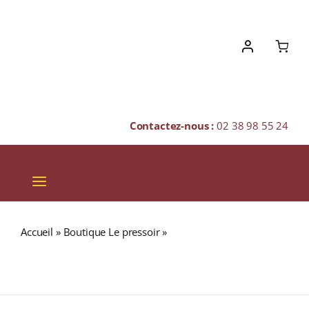
Skip
to
content
Contactez-nous :
02 38 98 55 24
Toggle
Navigation
VINS
Accueil
»
Boutique Le pressoir
»
AUCHROISK 25 ans
CHAMPAGNES & BULLES
51,2% (Release 2016) Single Malt WHISKY (ÉCOSSE /
Speyside) 70cl
SPIRITUEUX