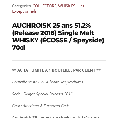
Categories:
COLLECTORS
,
WHISKIES : Les
Exceptionnels
AUCHROISK 25 ans 51,2%
(Release 2016) Single Malt
WHISKY (ÉCOSSE / Speyside)
70cl
** ACHAT LIMITÉ À 1 BOUTEILLE PAR CLIENT **
Bouteille n° 42 / 3954 bouteilles produites
Série : Diageo Special Releases 2016
Cask : American & European Cask
Auchroisk 25 ans est un single malt très rare