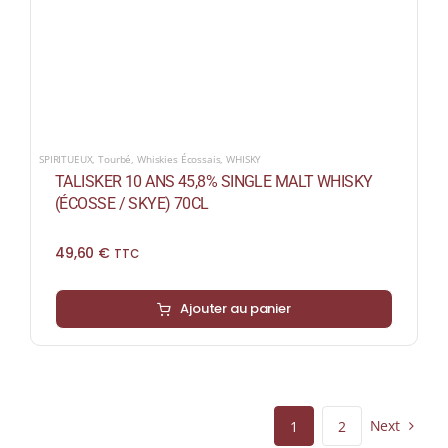
SPIRITUEUX
,
Tourbé
,
Whiskies Écossais
,
WHISKY
TALISKER 10 ANS 45,8% SINGLE MALT WHISKY
(ÉCOSSE / SKYE) 70CL
49,60
€
TTC
Ajouter au panier
Next
1
2