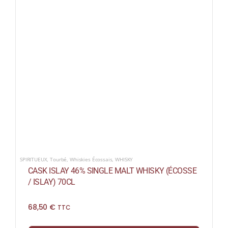
SPIRITUEUX
,
Tourbé
,
Whiskies Écossais
,
WHISKY
CASK ISLAY 46% SINGLE MALT WHISKY (ÉCOSSE
/ ISLAY) 70CL
68,50
€
TTC