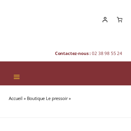
Skip
to
content
Contactez-nous :
02 38 98 55 24
Toggle
Navigation
VINS
Accueil
»
Boutique Le pressoir
»
BALBLAIR 18 ans 46%
CHAMPAGNES & BULLES
Single Malt WHISKY (ÉCOSSE / Highland) 70cl
SPIRITUEUX