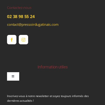
Contactez-nous
02 38 98 55 24
contact@pressoirdugatinais.com
Information utiles
Toggle
Navigation
politique de confidentialite RGPD
Inscrivez-vous à notre newsletter et soyez toujours informés des
dernières actualités !
Conditions générales de vente