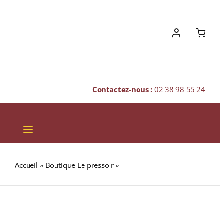
Skip
to
content
Contactez-nous :
02 38 98 55 24
Toggle
Navigation
VINS
Accueil
»
Boutique Le pressoir
»
BALI (Thé vert)
CHAMPAGNES & BULLES
SPIRITUEUX