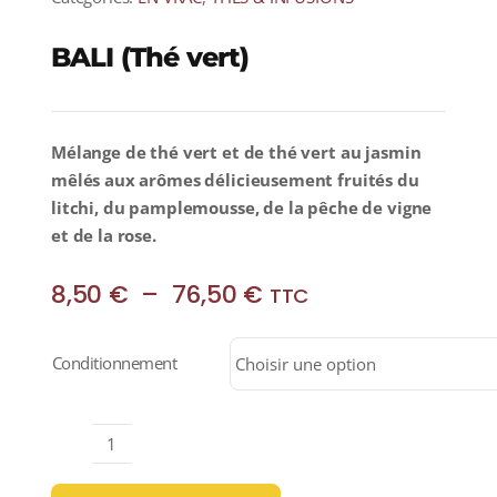
BALI (Thé vert)
Mélange de thé vert et de thé vert au jasmin
mêlés aux arômes délicieusement fruités du
litchi, du pamplemousse, de la pêche de vigne
et de la rose.
Plage
8,50
€
–
76,50
€
TTC
de
prix :
Conditionnement
8,50 €
à
76,50 €
quantité
de