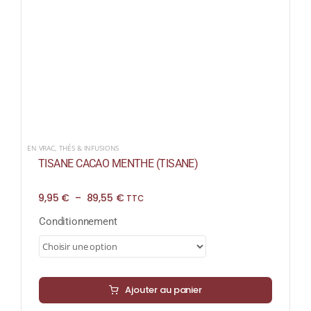
EN VRAC
,
THÉS & INFUSIONS
TISANE CACAO MENTHE (TISANE)
Plage
9,95
€
–
89,55
€
TTC
de
prix :
Conditionnement
9,95 €
à
89,55 €
Ajouter au panier