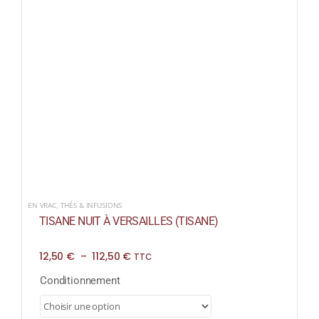
EN VRAC
,
THÉS & INFUSIONS
TISANE NUIT À VERSAILLES (TISANE)
Plage
12,50
€
–
112,50
€
TTC
de
prix :
Conditionnement
12,50 €
à
112,50 €