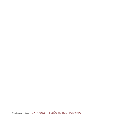
COLLECTORS
CAFÉS
THÉS & INFUSIONS
ÉPICERIE FINE
IDEES CADEAUX
La cave
Qui sommes-nous ?
Contactez-nous !
Categories:
EN VRAC
,
THÉS & INFUSIONS