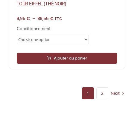
TOUR EIFFEL (THÉ NOIR)
Plage
9,95
€
–
89,55
€
TTC
de
prix :
Conditionnement
9,95 €
à
89,55 €
Ajouter au panier
Next
1
2