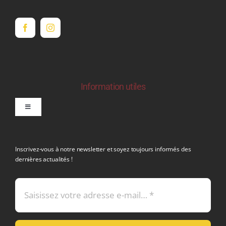
Information utiles
Toggle
Navigation
politique de confidentialite RGPD
Inscrivez-vous à notre newsletter et soyez toujours informés des
dernières actualités !
Conditions générales de vente
Mentions légales