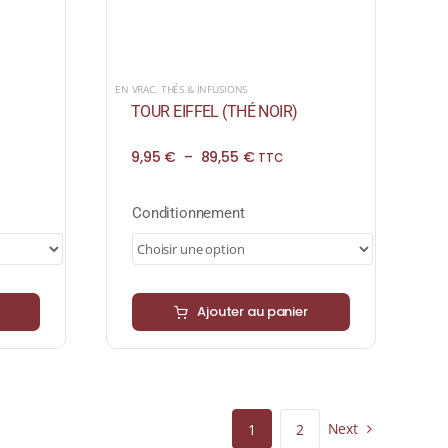
EN VRAC
,
THÉS & INFUSIONS
TOUR EIFFEL (THÉ NOIR)
Plage
9,95
€
–
89,55
€
TTC
de
prix :
9,95 €
Conditionnement
à
89,55 €
Ajouter au panier
Next
1
2