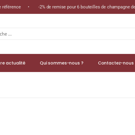
me référence • -2% de remise pour 6 bouteilles de champagne de
re actualité
Qui sommes-nous ?
Contactez-nous 
noir)