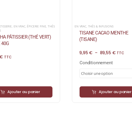
ATISSERIE
,
EN VRAC
,
ÉPICERIE FINE
,
THÉS
EN VRAC
,
THÉS & INFUSIONS
S
TISANE CACAO MENTHE
A PÂTISSIER (THÉ VERT)
(TISANE)
 40G
Plage
9,95
€
–
89,55
€
TTC
€
de
TTC
prix :
Conditionnement
9,95 €
à
89,55 €
Ajouter au panier
Ajouter au panier