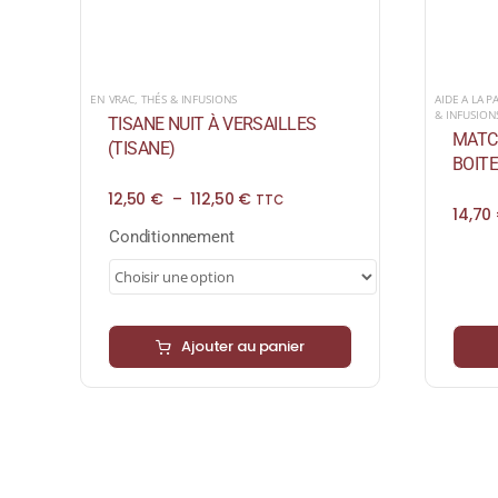
EN VRAC
,
THÉS & INFUSIONS
AIDE A LA P
& INFUSION
TISANE NUIT À VERSAILLES
MATCH
(TISANE)
BOITE
Plage
12,50
€
–
112,50
€
TTC
14,70
de
prix :
Conditionnement
12,50 €
à
112,50 €
Ajouter au panier