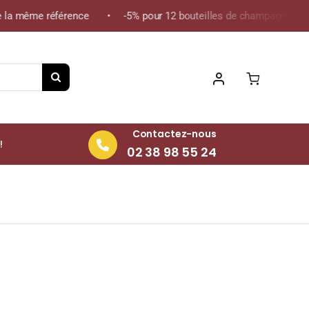
 la même référence • -5% pour 12 bouteilles de champagne de la 
Contactez-nous
!
02 38 98 55 24