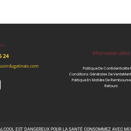
ous
Information utiles
5 24
soirdugatinais.com
Politique De Confidentialite
Conditions Générales De Vente
Ment
Politique En Matière De Rembourse
Retours
’ALCOOL EST DANGEREUX POUR LA SANTÉ CONSOMMEZ AVEC M