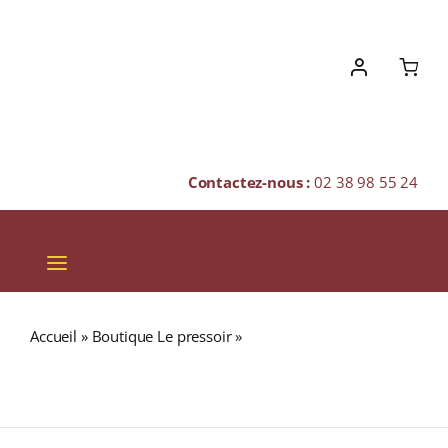
Skip
to
content
Contactez-nous :
02 38 98 55 24
Toggle
Navigation
VINS
Accueil
»
Boutique Le pressoir
»
BEN NEVIS 1998 (15 ans)
CHAMPAGNES & BULLES
56,1% Sherry Butt Single Malt WHISKY (ÉCOSSE /
Highland) 70cl
SPIRITUEUX