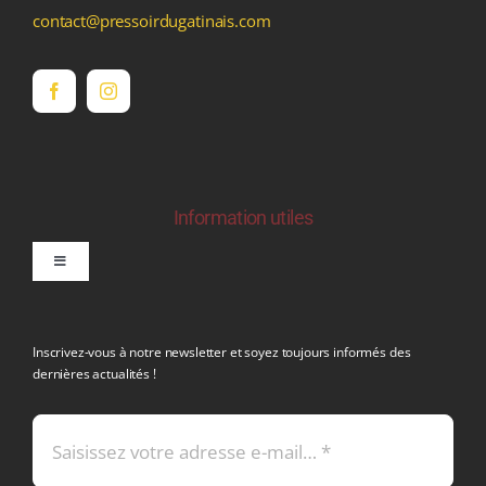
contact@pressoirdugatinais.com
Information utiles
Toggle
Navigation
politique de confidentialite RGPD
Inscrivez-vous à notre newsletter et soyez toujours informés des
dernières actualités !
Conditions générales de vente
Mentions légales