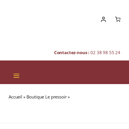
Skip
to
content
Contactez-nous :
02 38 98 55 24
Toggle
Navigation
VINS
Accueil
»
Boutique Le pressoir
»
BLAIR ATHOL 12 ans
CHAMPAGNES & BULLES
43% Flora & Fauna Single Malt WHISKY (ÉCOSSE /
Highland) 70cl
SPIRITUEUX