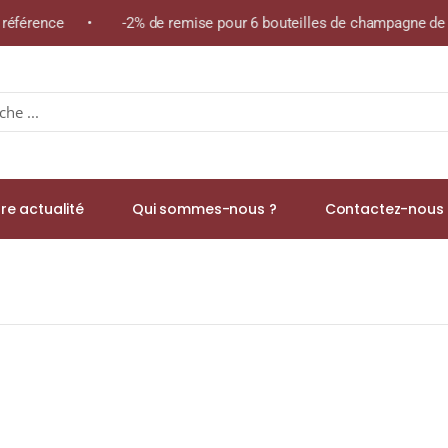
 référence • -2% de remise pour 6 bouteilles de champagne de l
re actualité
Qui sommes-nous ?
Contactez-nous 
t Fils « LES CHAMPS DES BILLONS » A.O.C. BLANC FUMÉ DE POUILL