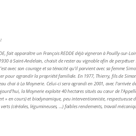
:
DE, fait apparaître un François REDDE déjà vigneron à Pouilly-sur-Loir
30 à Saint-Andelain, choisit de rester au vignoble afin de perpétuer l
’est avec son courage et sa ténacité qu’il parvient avec sa femme Sim
r pour agrandir la propriété familiale. En 1977, Thierry, fils de Simone
au chai à La Moynerie. Celui-ci sera agrandi en 2001, avec l’arrivée 
 Aujourd’hui, la Moynerie exploite 40 hectares situés au cœur de l’Appe
vert » en cours) et biodynamique, peu interventionniste, respectueuse d
s verts (céréales, légumineuses, …) faibles rendements, travail mécani