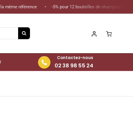
a même référence • -5% pour 12 bouteilles de champagne de la mê
Contactez-nous
!
02 38 98 55 24
Y Blanc sec 2023 Bouteille 75cl