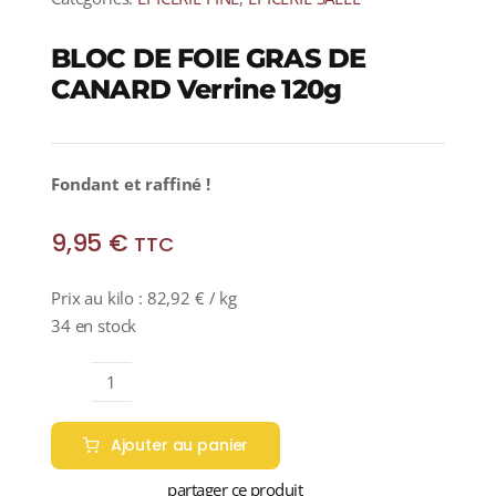
BLOC DE FOIE GRAS DE
CANARD Verrine 120g
Fondant et raffiné !
9,95
€
TTC
Prix au kilo :
82,92
€
/ kg
34 en stock
quantité
de
Ajouter au panier
BLOC
DE
partager ce produit