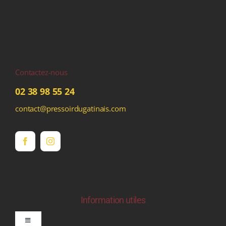
Contactez-nous
02 38 98 55 24
contact@pressoirdugatinais.com
Information utiles
Toggle