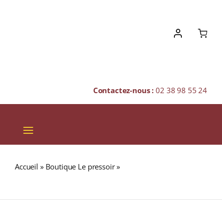
Skip
to
content
Contactez-nous :
02 38 98 55 24
Toggle
Navigation
VINS
Accueil
»
Boutique Le pressoir
»
BLOC DE FOIE GRAS DE
CHAMPAGNES & BULLES
CANARD Verrine 120g
SPIRITUEUX