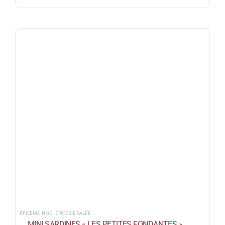
ÉPICERIE FINE
,
ÉPICERIE SALÉE
MINI SARDINES « LES PETITES FONDANTES »