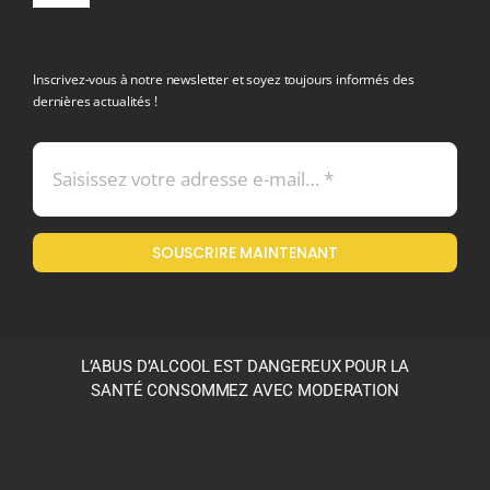
Navigation
politique de confidentialite RGPD
Inscrivez-vous à notre newsletter et soyez toujours informés des
dernières actualités !
Conditions générales de vente
Mentions légales
SOUSCRIRE MAINTENANT
Politique en matière de remboursements et de retours
L’ABUS D’ALCOOL EST DANGEREUX POUR LA
SANTÉ CONSOMMEZ AVEC MODERATION