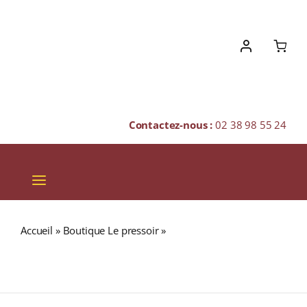
Skip
to
content
Contactez-nous :
02 38 98 55 24
Toggle
Navigation
VINS
Accueil
»
Boutique Le pressoir
»
S.C.E. Roquefort
CHAMPAGNES & BULLES
« Château Les Tuileries » A.O.C. BORDEAUX Blanc 2022
Bouteille 75cl
SPIRITUEUX