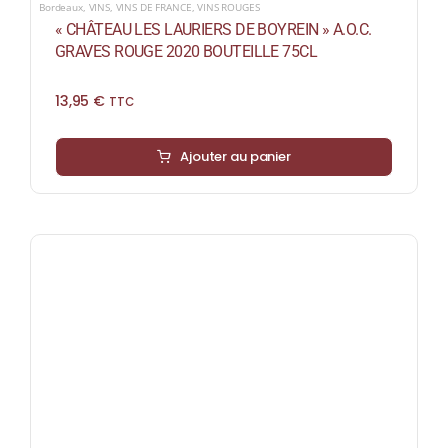
Bordeaux
,
VINS
,
VINS DE FRANCE
,
VINS ROUGES
« CHÂTEAU LES LAURIERS DE BOYREIN » A.O.C.
GRAVES ROUGE 2020 BOUTEILLE 75CL
13,95
€
TTC
Ajouter au panier