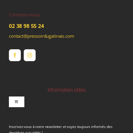
Contactez-nous
02 38 98 55 24
contact@pressoirdugatinais.com
Information utiles
Toggle
Navigation
politique de confidentialite RGPD
Inscrivez-vous à notre newsletter et soyez toujours informés des
dernières actualités !