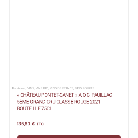
Bordeaux
,
VINS
,
VINS BIO
,
VINS DE FRANCE
,
VINS ROUGES
« CHÂTEAU PONTET-CANET » A.O.C. PAUILLAC
5ÈME GRAND CRU CLASSÉ ROUGE 2021
BOUTEILLE 75CL
136,80
€
TTC