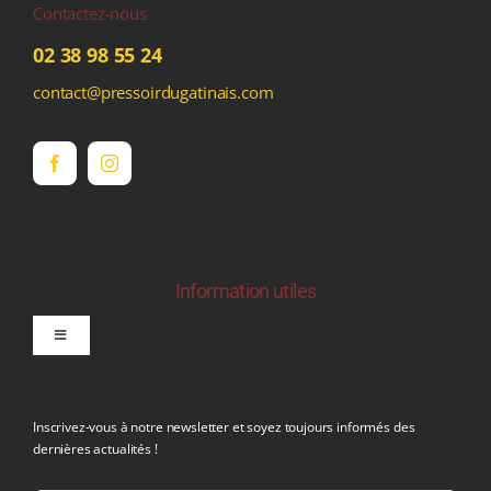
Contactez-nous
02 38 98 55 24
contact@pressoirdugatinais.com
Information utiles
Toggle
Navigation
politique de confidentialite RGPD
Inscrivez-vous à notre newsletter et soyez toujours informés des
dernières actualités !
Conditions générales de vente