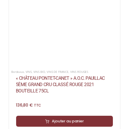
Bordeaux
,
VINS
,
VINS BIO
,
VINS DE FRANCE
,
VINS ROUGES
« CHÂTEAU PONTET-CANET » A.O.C. PAUILLAC
5ÈME GRAND CRU CLASSÉ ROUGE 2021
BOUTEILLE 75CL
136,80
€
TTC
Ajouter au panier