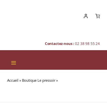
Skip
to
content
Contactez-nous :
02 38 98 55 24
Toggle
Navigation
VINS
Accueil
»
Boutique Le pressoir
»
S.C.E. Roquefort
CHAMPAGNES & BULLES
« Château Les Tuileries » A.O.C. BORDEAUX Rouge 2020
Bouteille 75cl
SPIRITUEUX