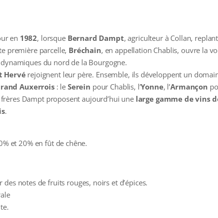
jour en
1982
, lorsque
Bernard Dampt
, agriculteur à Collan, repla
te première parcelle,
Bréchain
, en appellation Chablis, ouvre la v
s dynamiques du nord de la Bourgogne.
t Hervé
rejoignent leur père. Ensemble, ils développent un domai
Grand Auxerrois
: le
Serein
pour Chablis, l’
Yonne
, l’
Armançon
pou
les frères Dampt proposent aujourd’hui une
large gamme de vins 
is
.
80% et 20% en fût de chêne.
des notes de fruits rouges, noirs et d’épices.
ale
te.