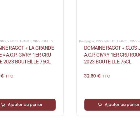
VINS
,
VINS DE FRANCE
,
VINS ROUGES
Bourgogne
,
VINS
,
VINS DE FRANCE
,
VINS 
INE RAGOT « LA GRANDE
DOMAINE RAGOT « CLOS J
 » A.O.P. GIVRY 1ER CRU
A.O.P. GIVRY 1ER CRU RO
 2023 BOUTEILLE 75CL
2023 BOUTEILLE 75CL
0
€
32,60
€
TTC
TTC
Ajouter au panier
Ajouter au panier