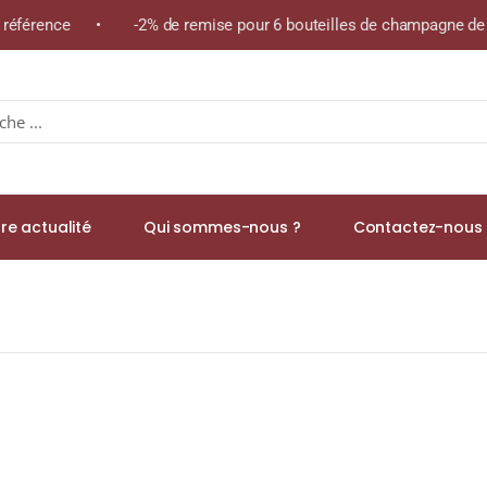
e référence • -2% de remise pour 6 bouteilles de champagne de l
re actualité
Qui sommes-nous ?
Contactez-nous 
A.O.C. BOURGOGNE ÉPINEUIL Rouge 2023 Bouteille 75cl