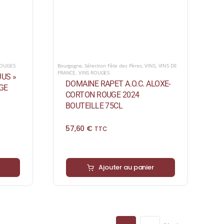
ROUGES
Bourgogne
,
Sélection Fête des Pères
,
VINS
,
VINS DE
FRANCE
,
VINS ROUGES
US »
DOMAINE RAPET A.O.C. ALOXE-
UGE
CORTON ROUGE 2024
BOUTEILLE 75CL
57,60
€
TTC
Ajouter au panier