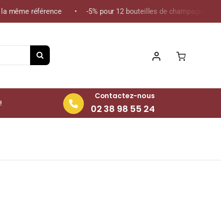
a même référence • -5% pour 12 bouteilles de champagne de la mê
Contactez-nous
!
02 38 98 55 24