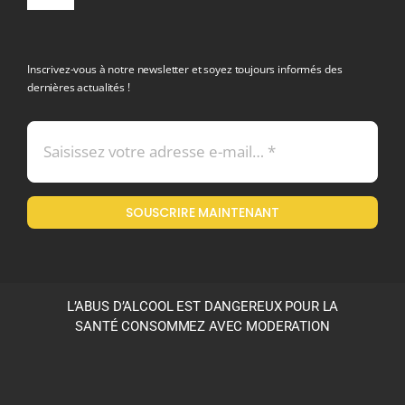
Toggle
Navigation
politique de confidentialite RGPD
Inscrivez-vous à notre newsletter et soyez toujours informés des
dernières actualités !
Conditions générales de vente
Mentions légales
SOUSCRIRE MAINTENANT
Politique en matière de remboursements et de retours
L’ABUS D’ALCOOL EST DANGEREUX POUR LA
SANTÉ CONSOMMEZ AVEC MODERATION