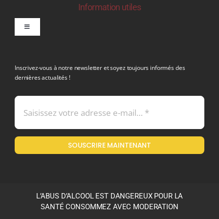
Information utiles
Toggle
Navigation
politique de confidentialite RGPD
Inscrivez-vous à notre newsletter et soyez toujours informés des
dernières actualités !
Conditions générales de vente
Mentions légales
SOUSCRIRE MAINTENANT
Politique en matière de remboursements et de retours
L’ABUS D’ALCOOL EST DANGEREUX POUR LA
SANTÉ CONSOMMEZ AVEC MODERATION