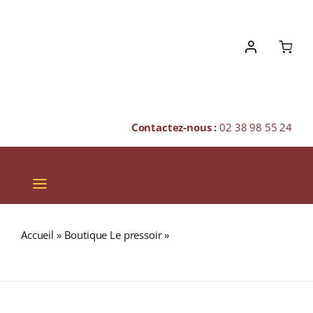
Skip
to
content
Contactez-nous :
02 38 98 55 24
Toggle
Navigation
VINS
Accueil
»
Boutique Le pressoir
»
Domaine Méo-Camuzet
CHAMPAGNES & BULLES
A.O.C BOURGOGNE Rouge 2016 Bouteille 75cl
SPIRITUEUX