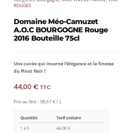
ROUGES
Domaine Méo-Camuzet
A.O.C BOURGOGNE Rouge
2016 Bouteille 75cl
Une cuvée qui incarne l’élégance et la finesse
du Pinot Noir !
44,00
€
TTC
Prix au litre :
58,67
€
/ L
Quantité
Tarif unitaire
1 à 5
44,00
€