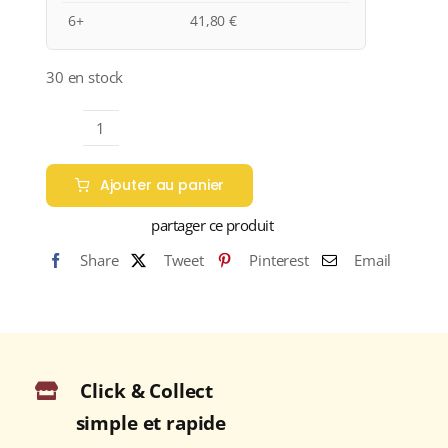
6+
41,80
€
30 en stock
quantité
de
Ajouter au panier
Domaine
Méo-
partager ce produit
Camuzet
Share
Tweet
Pinterest
Email
A.O.C
BOURGOGNE
Rouge
2016
Bouteille
Click & Collect
75cl
simple et rapide