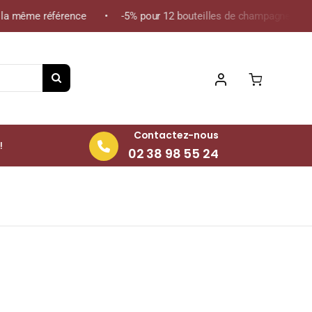
a même référence • -5% pour 12 bouteilles de champagne de la mê
Contactez-nous
!
02 38 98 55 24
l