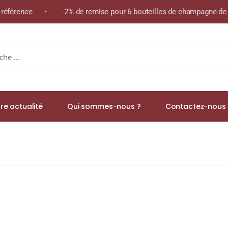
e référence • -2% de remise pour 6 bouteilles de champagne de l
re actualité
Qui sommes-nous ?
Contactez-nous 
 « CUVÉE PRESTIGE » A.O.C. BOURGUEIL Rouge 2017 Bouteille 75c