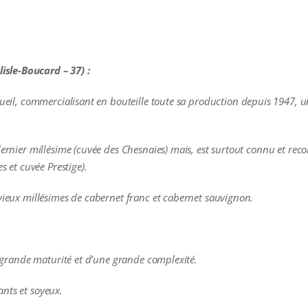
sle-Boucard – 37) :
rgueil, commercialisant en bouteille toute sa production depuis 1947, 
dernier millésime (cuvée des Chesnaies) mais, est surtout connu et recon
s et cuvée Prestige).
 vieux millésimes de cabernet franc et cabernet sauvignon.
e grande maturité et d’une grande complexité.
nts et soyeux.