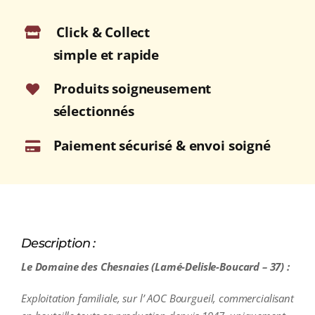
A.O.C.
Click & Collect
BOURGUEIL
Rouge
simple et rapide
2014
Bouteille
Produits soigneusement
75cl
sélectionnés
Paiement sécurisé & envoi soigné
Description :
Le Domaine des Chesnaies (Lamé-Delisle-Boucard – 37) :
Exploitation familiale, sur l’ AOC Bourgueil, commercialisant