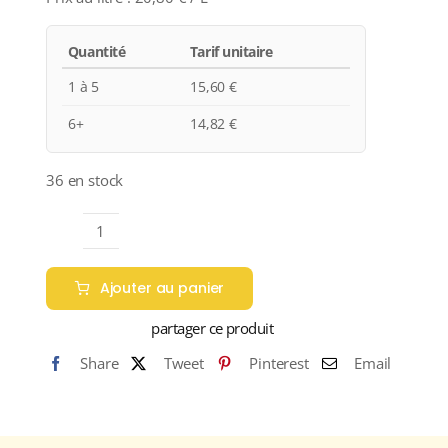
Quantité
Tarif unitaire
1 à 5
15,60
€
6+
14,82
€
36 en stock
quantité
de
Ajouter au panier
Domaine
des
partager ce produit
Chesnaies
Share
Tweet
Pinterest
Email
«
CUVÉE
PRESTIGE
»