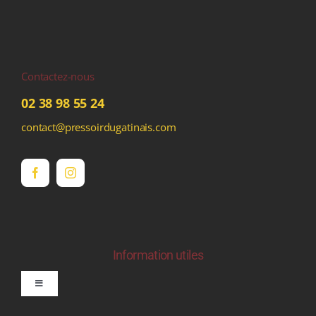
Contactez-nous
02 38 98 55 24
contact@pressoirdugatinais.com
Information utiles
Toggle
Navigation