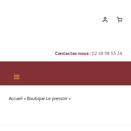
Skip
to
content
Contactez-nous :
02 38 98 55 24
Toggle
Navigation
VINS
Accueil
»
Boutique Le pressoir
»
Domaine des Chesnaies «
CHAMPAGNES & BULLES
CUVÉE PRESTIGE » A.O.C. BOURGUEIL Rouge 2014
Bouteille 75cl
SPIRITUEUX