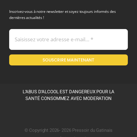
politique de confidentialite RGPD
Inscrivez-vous à notre newsletter et soyez toujours informés des
dernières actualités !
Conditions générales de vente
Mentions légales
SOUSCRIRE MAINTENANT
Politique en matière de remboursements et de retours
L’ABUS D’ALCOOL EST DANGEREUX POUR LA
SANTÉ CONSOMMEZ AVEC MODERATION
© Copyright 2026- 2026 Pressoir du Gatinais