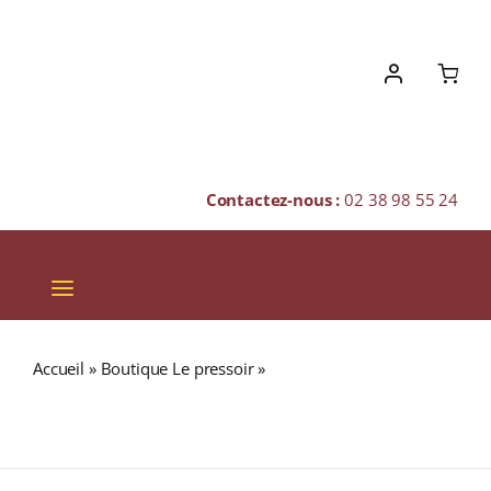
Skip
to
content
Contactez-nous :
02 38 98 55 24
Toggle
Navigation
VINS
Accueil
»
Boutique Le pressoir
»
Domaine des Chesnaies
CHAMPAGNES & BULLES
« CUVÉE VIEILLES VIGNES » A.O.C. BOURGUEIL Rouge
2021 Bouteille 75cl
SPIRITUEUX