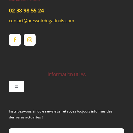
02 38 98 55 24
contact@pressoirdugatinais.com
Information utiles
Toggle
Navigation
politique de confidentialite RGPD
Inscrivez-vous à notre newsletter et soyez toujours informés des
dernières actualités !
Conditions générales de vente