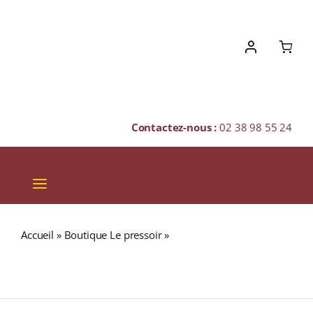
Skip
to
content
Contactez-nous :
02 38 98 55 24
Toggle
Navigation
VINS
Accueil
»
Boutique Le pressoir
»
Domaine du Bel Air « LES
CHAMPAGNES & BULLES
MARSAULES » A.O.C. BOURGUEIL Rouge 2021 Bouteille
75cl
SPIRITUEUX