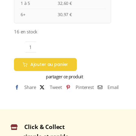
1 à 5
32,60
€
6+
30,97
€
16 en stock
quantité
de
Ajouter au panier
Domaine
du
partager ce produit
Bel
Share
Tweet
Pinterest
Email
Air
«
LES
MARSAULES
»
Click & Collect
A.O.C.
BOURGUEIL