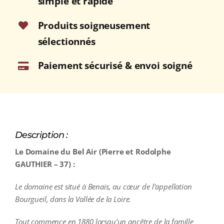
simple et rapide
Rouge
2021
Produits soigneusement
Bouteille
sélectionnés
75cl
Paiement sécurisé & envoi soigné
Description :
Le Domaine du Bel Air (Pierre et Rodolphe
GAUTHIER – 37) :
Le domaine est situé à Benais, au cœur de l’appellation
Bourgueil, dans la Vallée de la Loire.
Tout commence en 1880 lorsqu’un ancêtre de la famille