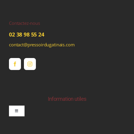
Contactez-nous
02 38 98 55 24
contact@pressoirdugatinais.com
Information utiles
Toggle
Navigation
politique de confidentialite RGPD