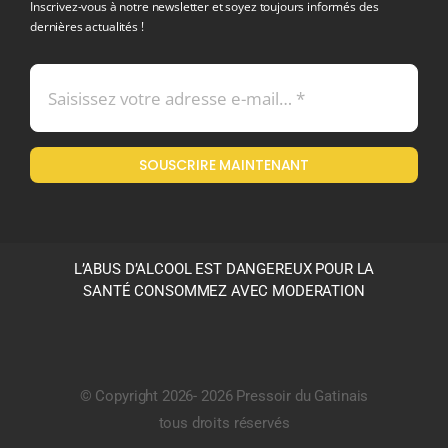
Inscrivez-vous à notre newsletter et soyez toujours informés des
dernières actualités !
Conditions générales de vente
Mentions légales
SOUSCRIRE MAINTENANT
Politique en matière de remboursements et de retours
L’ABUS D’ALCOOL EST DANGEREUX POUR LA
SANTÉ CONSOMMEZ AVEC MODERATION
© Copyright 2026- 2026 Pressoir du Gatinais
tous droits réservés