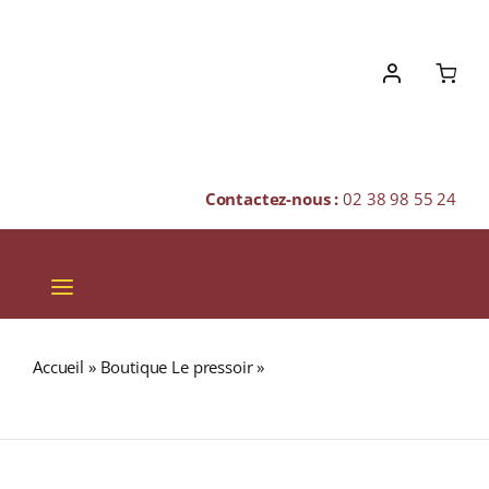
Skip
to
content
Contactez-nous :
02 38 98 55 24
Toggle
Navigation
VINS
Accueil
»
Boutique Le pressoir
»
BUNNAHABHAIN 18 ans
CHAMPAGNES & BULLES
46,3% Single Malt WHISKY (ÉCOSSE / Islay) 70cl
SPIRITUEUX