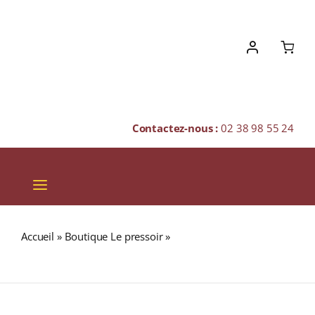
Skip
to
content
Contactez-nous :
02 38 98 55 24
Toggle
Navigation
VINS
Accueil
»
Boutique Le pressoir
»
BUNNAHABHAIN 25 ans
CHAMPAGNES & BULLES
43% Single Malt WHISKY (ÉCOSSE / Islay) 70cl
SPIRITUEUX