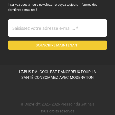
Inscrivez-vous à notre newsletter et soyez toujours informés des
dernières actualités !
Conditions générales de vente
Mentions légales
SOUSCRIRE MAINTENANT
Politique en matière de remboursements et de retours
L’ABUS D’ALCOOL EST DANGEREUX POUR LA
SANTÉ CONSOMMEZ AVEC MODERATION
© Copyright 2026- 2026 Pressoir du Gatinais
tous droits réservés