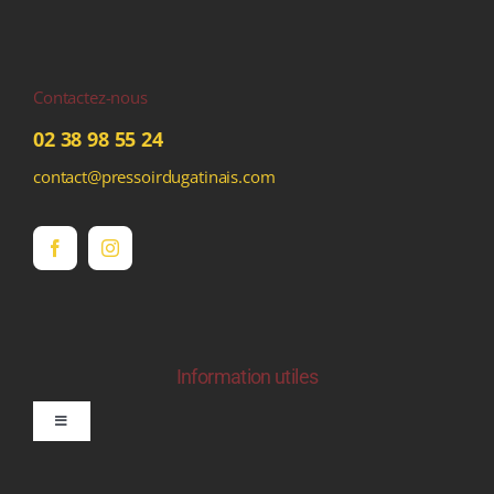
Contactez-nous
02 38 98 55 24
contact@pressoirdugatinais.com
Information utiles
Toggle
Navigation
politique de confidentialite RGPD