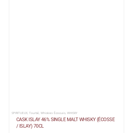
SPIRITUEUX
,
Tourbé
,
Whiskies Écossais
,
WHISKY
CASK ISLAY 46% SINGLE MALT WHISKY (ÉCOSSE
/ ISLAY) 70CL