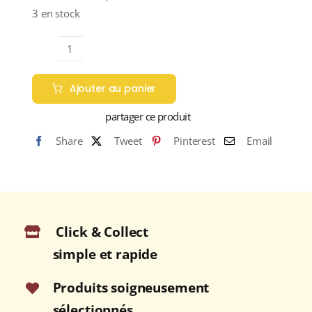
3 en stock
quantité
de
Ajouter au panier
BUNNAHABHAIN
Stiuireadair
partager ce produit
46,3%
Share
Tweet
Pinterest
Email
Single
Malt
WHISKY
(ÉCOSSE
/
Click & Collect
Islay)
70cl
simple et rapide
Produits soigneusement
sélectionnés