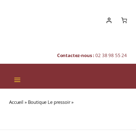
Skip
to
content
Contactez-nous :
02 38 98 55 24
Toggle
Navigation
VINS
Accueil
»
Boutique Le pressoir
»
BUNNAHABHAIN
CHAMPAGNES & BULLES
Stiuireadair 46,3% Single Malt WHISKY (ÉCOSSE / Islay)
70cl
SPIRITUEUX