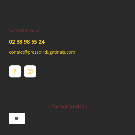
Contactez-nous
02 38 98 55 24
contact@pressoirdugatinais.com
Information utiles
Toggle
Navigation
politique de confidentialite RGPD