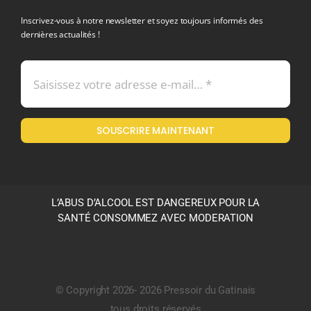
Inscrivez-vous à notre newsletter et soyez toujours informés des
dernières actualités !
Conditions générales de vente
Mentions légales
SOUSCRIRE MAINTENANT
Politique en matière de remboursements et de retours
L’ABUS D’ALCOOL EST DANGEREUX POUR LA
SANTÉ CONSOMMEZ AVEC MODERATION
© Copyright 2026- 2026 Pressoir du Gatinais
tous droits réservés