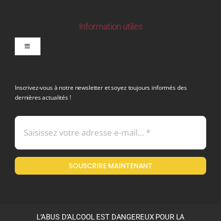
Information utiles
Toggle
Navigation
politique de confidentialite RGPD
Inscrivez-vous à notre newsletter et soyez toujours informés des
dernières actualités !
Conditions générales de vente
Mentions légales
SOUSCRIRE MAINTENANT
Politique en matière de remboursements et de retours
L’ABUS D’ALCOOL EST DANGEREUX POUR LA