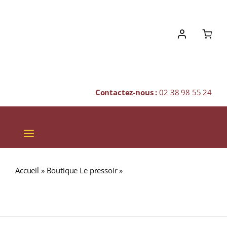
Skip
to
content
Contactez-nous :
02 38 98 55 24
Toggle
Navigation
VINS
Accueil
»
Boutique Le pressoir
»
Domaine Saint-Pierre
CHAMPAGNES & BULLES
A.O.P. CABERNET D’ANJOU Rosé doux 2021 Bouteille
75cl
SPIRITUEUX