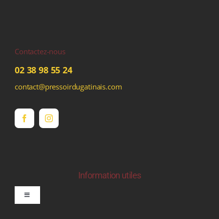
Contactez-nous
02 38 98 55 24
contact@pressoirdugatinais.com
Information utiles
Toggle
Navigation