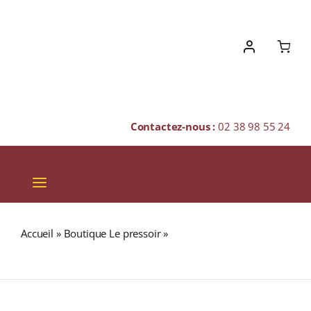
Skip
to
content
Contactez-nous :
02 38 98 55 24
Toggle
Navigation
VINS
Accueil
»
Boutique Le pressoir
»
CAPS ME 3 CAPSULES
CHAMPAGNES & BULLES
INOX RÉUTILISABLES
SPIRITUEUX