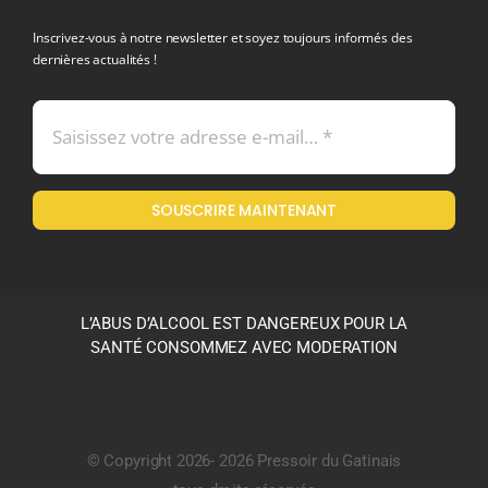
politique de confidentialite RGPD
Inscrivez-vous à notre newsletter et soyez toujours informés des
dernières actualités !
Conditions générales de vente
Mentions légales
SOUSCRIRE MAINTENANT
Politique en matière de remboursements et de retours
L’ABUS D’ALCOOL EST DANGEREUX POUR LA
SANTÉ CONSOMMEZ AVEC MODERATION
© Copyright 2026- 2026 Pressoir du Gatinais