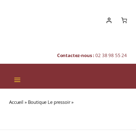
Skip
to
content
Contactez-nous :
02 38 98 55 24
Toggle
Navigation
VINS
Accueil
»
Boutique Le pressoir
»
CARDHU 14 ans 55%
CHAMPAGNES & BULLES
(Release 2019) Single Malt WHISKY (ÉCOSSE / Speyside)
70cl
SPIRITUEUX