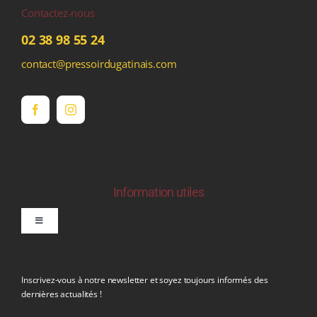
Contactez-nous
02 38 98 55 24
contact@pressoirdugatinais.com
Information utiles
Toggle
Navigation
politique de confidentialite RGPD
Inscrivez-vous à notre newsletter et soyez toujours informés des
dernières actualités !
Conditions générales de vente