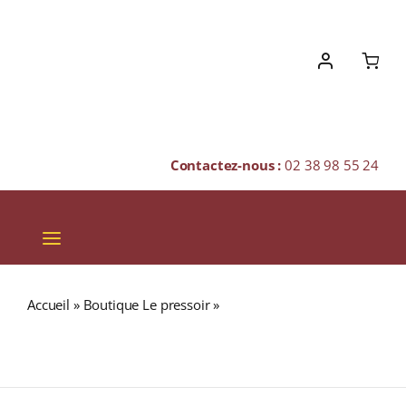
Skip
to
content
Contactez-nous :
02 38 98 55 24
Toggle
Navigation
VINS
Accueil
»
Boutique Le pressoir
»
Domaine Dampt Frères
CHAMPAGNES & BULLES
« Montée de Tonnerre » A.O.C. CHABLIS PREMIER CRU
Blanc 2021 Bouteille 75cl
SPIRITUEUX