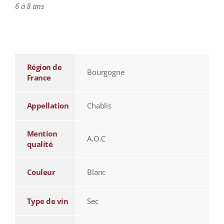
6 à 8 ans
additional information
Région de
Bourgogne
France
Appellation
Chablis
Mention
A.O.C
qualité
Couleur
Blanc
Type de vin
Sec