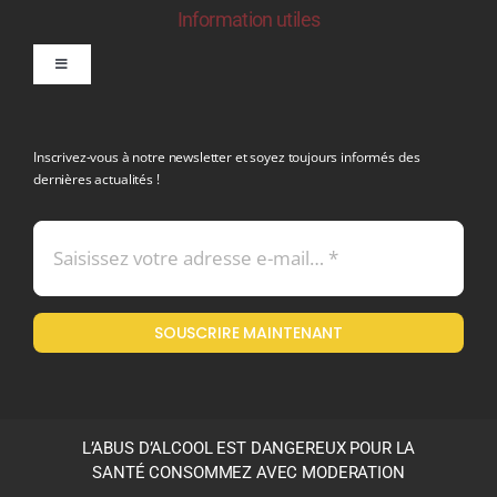
Information utiles
Toggle
Navigation
politique de confidentialite RGPD
Inscrivez-vous à notre newsletter et soyez toujours informés des
dernières actualités !
Conditions générales de vente
Mentions légales
SOUSCRIRE MAINTENANT
Politique en matière de remboursements et de retours
L’ABUS D’ALCOOL EST DANGEREUX POUR LA
SANTÉ CONSOMMEZ AVEC MODERATION