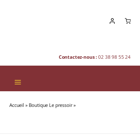
Skip
to
content
Contactez-nous :
02 38 98 55 24
Toggle
Navigation
VINS
Accueil
»
Boutique Le pressoir
»
Domaine Dampt Frères
CHAMPAGNES & BULLES
« Les Preuses » A.O.C. CHABLIS GRAND CRU Blanc 2022
Bouteille 75cl
SPIRITUEUX