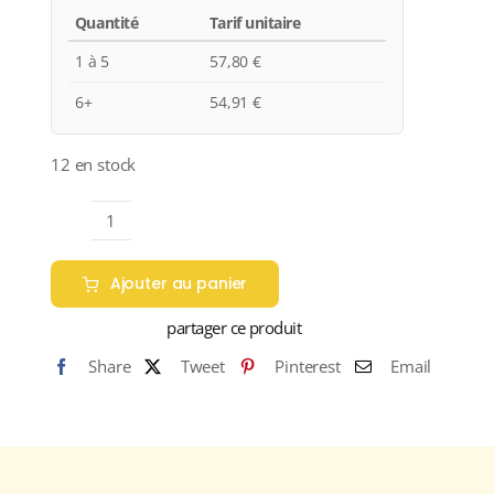
Quantité
Tarif unitaire
1 à 5
57,80
€
6+
54,91
€
12 en stock
quantité
de
Ajouter au panier
Domaine
Dampt
partager ce produit
Frères
Share
Tweet
Pinterest
Email
"Les
Preuses"
A.O.C.
CHABLIS
GRAND