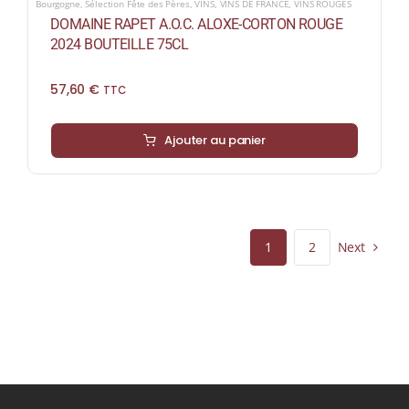
Bourgogne
,
Sélection Fête des Pères
,
VINS
,
VINS DE FRANCE
,
VINS ROUGES
DOMAINE RAPET A.O.C. ALOXE-CORTON ROUGE
2024 BOUTEILLE 75CL
57,60
€
TTC
Ajouter au panier
Next
1
2