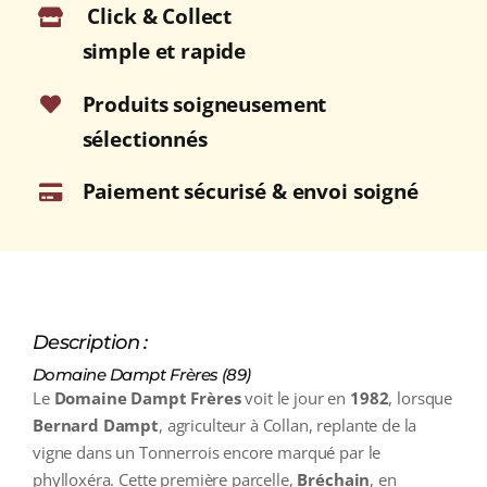
Click & Collect
CRU
Blanc
simple et rapide
2022
Bouteille
Produits soigneusement
75cl
sélectionnés
Paiement sécurisé & envoi soigné
Description :
Domaine Dampt Frères (89)
Le
Domaine Dampt Frères
voit le jour en
1982
, lorsque
Bernard Dampt
, agriculteur à Collan, replante de la
vigne dans un Tonnerrois encore marqué par le
phylloxéra. Cette première parcelle,
Bréchain
, en